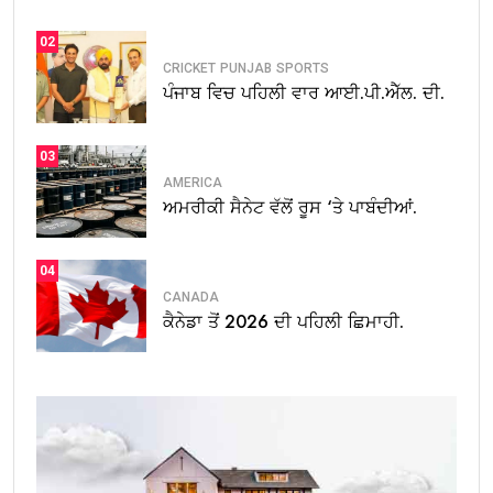
02
CRICKET
PUNJAB
SPORTS
ਪੰਜਾਬ ਵਿਚ ਪਹਿਲੀ ਵਾਰ ਆਈ.ਪੀ.ਐੱਲ. ਦੀ.
03
AMERICA
ਅਮਰੀਕੀ ਸੈਨੇਟ ਵੱਲੋਂ ਰੂਸ ‘ਤੇ ਪਾਬੰਦੀਆਂ.
04
CANADA
ਕੈਨੇਡਾ ਤੋਂ 2026 ਦੀ ਪਹਿਲੀ ਛਿਮਾਹੀ.