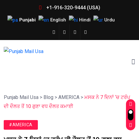
+1-916-320-9444 (USA)
Punjabi
English
Hindi
Urdu
Punjab Mail Usa
>
Blog
>
AMERICA
>
ਮਸਕ ਨੇ 7 ਦਿਨਾਂ ‘ਚ ਟਰੰਪ
ਦੀ ਦੌਲਤ ਤੋਂ 10 ਗੁਣਾ ਵਧ ਦੌਲਤ ਕਮਾਈ
#AMERICA