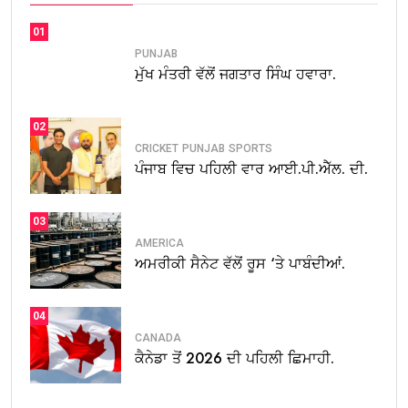
01
PUNJAB
ਮੁੱਖ ਮੰਤਰੀ ਵੱਲੋਂ ਜਗਤਾਰ ਸਿੰਘ ਹਵਾਰਾ.
02
CRICKET
PUNJAB
SPORTS
ਪੰਜਾਬ ਵਿਚ ਪਹਿਲੀ ਵਾਰ ਆਈ.ਪੀ.ਐੱਲ. ਦੀ.
03
AMERICA
ਅਮਰੀਕੀ ਸੈਨੇਟ ਵੱਲੋਂ ਰੂਸ ‘ਤੇ ਪਾਬੰਦੀਆਂ.
04
CANADA
ਕੈਨੇਡਾ ਤੋਂ 2026 ਦੀ ਪਹਿਲੀ ਛਿਮਾਹੀ.