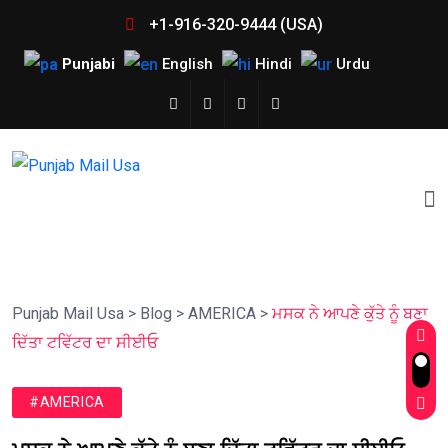
+1-916-320-9444 (USA)
Punjabi
English
Hindi
Urdu
Punjab Mail Usa
>
Blog
>
AMERICA
>
ਮਸਕ ਨੇ ਆਪਣੇ ਕੁੱਤੇ ਨੂੰ ਬਣਾ
ਦਿੱਤਾ ਟਵਿੱਟਰ ਦਾ ਸੀਈਓ
#AMERICA