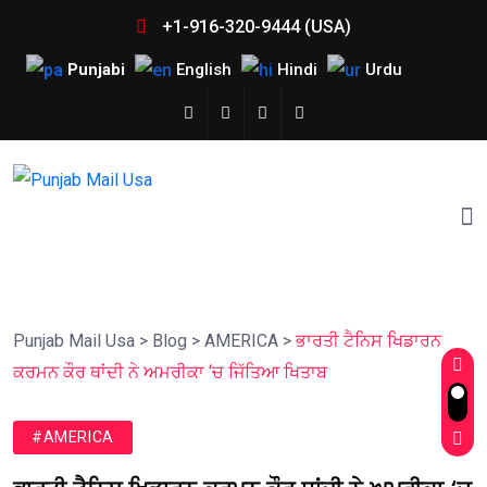
+1-916-320-9444 (USA)
Punjabi
English
Hindi
Urdu
Punjab Mail Usa
>
Blog
>
AMERICA
>
ਭਾਰਤੀ ਟੈਨਿਸ ਖਿਡਾਰਨ
ਕਰਮਨ ਕੌਰ ਥਾਂਦੀ ਨੇ ਅਮਰੀਕਾ ‘ਚ ਜਿੱਤਿਆ ਖਿਤਾਬ
#AMERICA