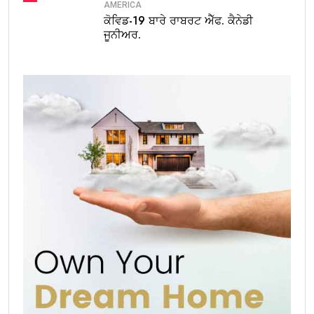
AMERICA
ਕੋਵਿਡ-19 ਬਾਰੇ ਰਾਬਰਟ ਐੱਫ. ਕੈਨੇਡੀ
ਜੂਨੀਅਰ.