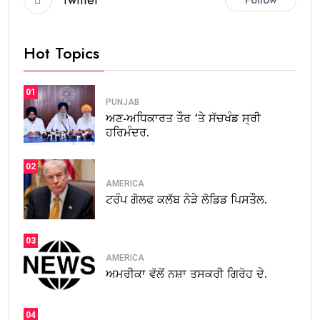
Hot Topics
01
PUNJAB
ਅਣ-ਅਧਿਕਾਰਤ ਤੌਰ ‘ਤੇ ਸੱਚਖੰਡ ਸ੍ਰੀ
ਹਰਿਮੰਦਰ.
02
AMERICA
ਟਰੰਪ ਗੋਲਫ ਕਲੱਬ ਨੇੜੇ ਲੋਡਿਡ ਪਿਸਤੌਲ.
03
AMERICA
ਅਮਰੀਕਾ ਵੱਲੋਂ ਨਸ਼ਾ ਤਸਕਰੀ ਗਿਰੋਹ ਦੇ.
04