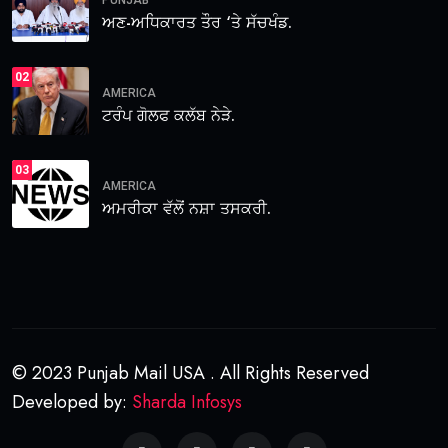
ਅਣ-ਅਧਿਕਾਰਤ ਤੌਰ ‘ਤੇ ਸੱਚਖੰਡ.
02
AMERICA
ਟਰੰਪ ਗੋਲਫ ਕਲੱਬ ਨੇੜੇ.
03
AMERICA
ਅਮਰੀਕਾ ਵੱਲੋਂ ਨਸ਼ਾ ਤਸਕਰੀ.
© 2023 Punjab Mail USA . All Rights Reserved
Developed by:
Sharda Infosys