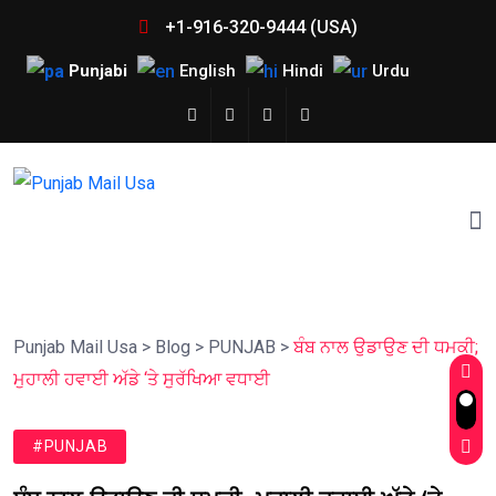
+1-916-320-9444 (USA)
Punjabi
English
Hindi
Urdu
Punjab Mail Usa
>
Blog
>
PUNJAB
>
ਬੰਬ ਨਾਲ ਉਡਾਉਣ ਦੀ ਧਮਕੀ;
ਮੁਹਾਲੀ ਹਵਾਈ ਅੱਡੇ ‘ਤੇ ਸੁਰੱਖਿਆ ਵਧਾਈ
#PUNJAB