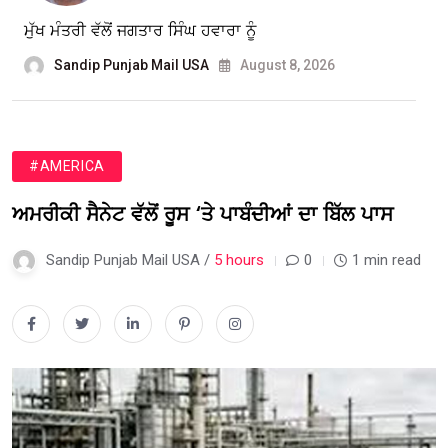
ਮੁੱਖ ਮੰਤਰੀ ਵੱਲੋਂ ਜਗਤਾਰ ਸਿੰਘ ਹਵਾਰਾ ਨੂੰ
Sandip Punjab Mail USA
August 8, 2026
#AMERICA
ਅਮਰੀਕੀ ਸੈਨੇਟ ਵੱਲੋਂ ਰੂਸ ‘ਤੇ ਪਾਬੰਦੀਆਂ ਦਾ ਬਿੱਲ ਪਾਸ
Sandip Punjab Mail USA /
5 hours
0
1 min read