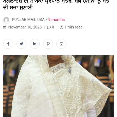
ਬੰਗਲਾਦੇਸ਼ ਦੀ ਸਾਬਕਾ ਪ੍ਰਧਾਨ ਮੰਤਰੀ ਸ਼ੇਖ਼ ਹਸੀਨਾ ਨੂੰ ਮੌਤ
ਦੀ ਸਜ਼ਾ ਸੁਣਾਈ
PUNJAB MAIL USA /
9 months
November 18, 2025
0
1 min read