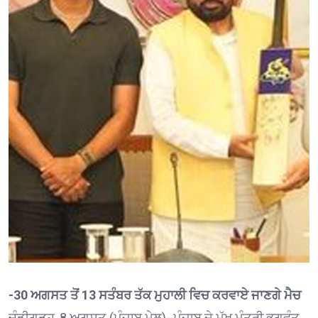
-30 ਅਗਸਤ ਤੋਂ 13 ਸਤੰਬਰ ਤੱਕ ਮੁਹਾਲੀ ਵਿਚ ਕਰਵਾਏ ਜਾਣਗੇ ਮੈਚ
ਚੰਡੀਗੜ੍ਹ, 8 ਅਗਸਤ (ਪੰਜਾਬ ਮੇਲ)- ਪੰਜਾਬ ਦੇ ਮੁੱਖ ਮੰਤਰੀ ਭਗਵੰਤ