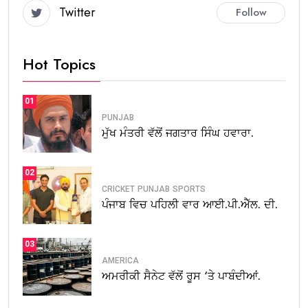
Twitter
Follow
Hot Topics
01
PUNJAB
ਮੁੱਖ ਮੰਤਰੀ ਵੱਲੋਂ ਜਗਤਾਰ ਸਿੰਘ ਹਵਾਰਾ.
02
CRICKET
PUNJAB
SPORTS
ਪੰਜਾਬ ਵਿਚ ਪਹਿਲੀ ਵਾਰ ਆਈ.ਪੀ.ਐੱਲ. ਦੀ.
03
AMERICA
ਅਮਰੀਕੀ ਸੈਨੇਟ ਵੱਲੋਂ ਰੂਸ ‘ਤੇ ਪਾਬੰਦੀਆਂ.