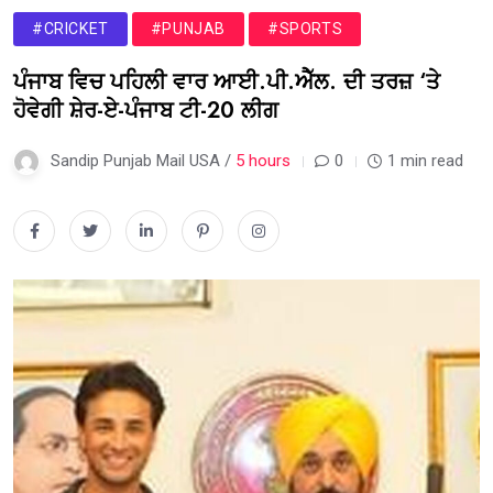
#CRICKET
#PUNJAB
#SPORTS
ਪੰਜਾਬ ਵਿਚ ਪਹਿਲੀ ਵਾਰ ਆਈ.ਪੀ.ਐੱਲ. ਦੀ ਤਰਜ਼ ‘ਤੇ
ਹੋਵੇਗੀ ਸ਼ੇਰ-ਏ-ਪੰਜਾਬ ਟੀ-20 ਲੀਗ
Sandip Punjab Mail USA /
5 hours
0
1 min read