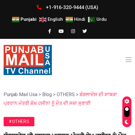
+1-916-320-9444 (USA)
Punjabi
English
Hindi
Urdu
Punjab Mail Usa
>
Blog
>
OTHERS
>
ਬੰਗਲਾਦੇਸ਼ ਦੀ ਸਾਬਕਾ
ਪ੍ਰਧਾਨ ਮੰਤਰੀ ਸ਼ੇਖ਼ ਹਸੀਨਾ ਨੂੰ ਮੌਤ ਦੀ ਸਜ਼ਾ ਸੁਣਾਈ
#OTHERS