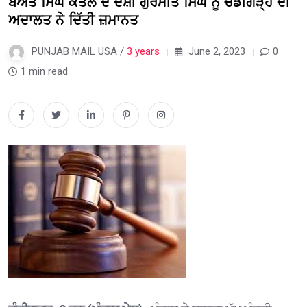
ਬੇਅੰਤ ਸਿੰਘ ਕਤਲ ਦੇ ਦੋਸ਼ੀ ਗੁਰਮੀਤ ਸਿੰਘ ਨੂੰ ਚੰਡੀਗੜ੍ਹ ਦੀ
ਅਦਾਲਤ ਨੇ ਦਿੱਤੀ ਜ਼ਮਾਨਤ
PUNJAB MAIL USA /
3 years
June 2, 2023
0
1 min read