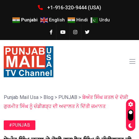
+1-916-320-9444 (USA)
Punjabi
English
Hindi
Urdu
Punjab Mail Usa
>
Blog
>
PUNJAB
>
ਬੇਅੰਤ ਸਿੰਘ ਕਤਲ ਦੇ ਦੋਸ਼ੀ
ਗੁਰਮੀਤ ਸਿੰਘ ਨੂੰ ਚੰਡੀਗੜ੍ਹ ਦੀ ਅਦਾਲਤ ਨੇ ਦਿੱਤੀ ਜ਼ਮਾਨਤ
#PUNJAB