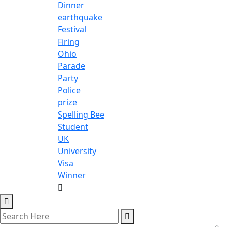
Dinner
earthquake
Festival
Firing
Ohio
Parade
Party
Police
prize
Spelling Bee
Student
UK
University
Visa
Winner