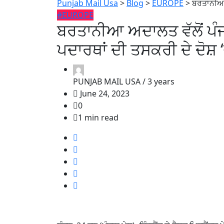
Punjab Mail Usa
>
Blog
>
EUROPE
>
ਬਰਤਾਨੀਆ ਅ
#EUROPE
ਬਰਤਾਨੀਆ ਅਦਾਲਤ ਵੱਲੋਂ ਪੰਜਾ
ਪਦਾਰਥਾਂ ਦੀ ਤਸਕਰੀ ਦੇ ਦੋਸ਼ 
PUNJAB MAIL USA /
3 years
June 24, 2023
0
1 min read