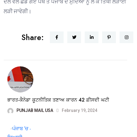
ਦਲ ਵਲੋਂ ਛੱਡੇ ਗਏ ਪੰਥ ਤੇ ਪੰਜਾਬ ਦੇ ਮੁੱਦਿਆਂ ਨੂੰ ਲੈ ਕੇ ਤਿੱਖੀ ਲੜਾਈ
ਲੜੀ ਜਾਵੇਗੀ।
Share:
ਭਾਰਤ-ਕੈਨੇਡਾ ਕੂਟਨੀਤਿਕ ਤਣਾਅ ਕਾਰਨ 42 ਫ਼ੀਸਦੀ ਘਟੀ
PUNJAB MAIL USA
February 19, 2024