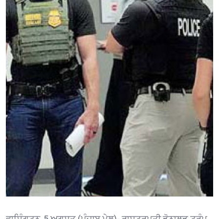
ਵਾਸ਼ਿੰਗਟਨ, 5 ਅਗਸਤ (ਪੰਜਾਬ ਮੇਲ)- ਰਾਸ਼ਟਰਪਤੀ ਡੋਨਾਲਡ ਟਰੰਪ