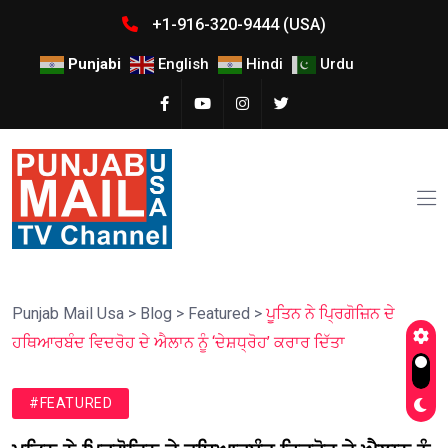
+1-916-320-9444 (USA)
Punjabi
English
Hindi
Urdu
Punjab Mail Usa
>
Blog
>
Featured
>
ਪੂਤਿਨ ਨੇ ਪ੍ਰਿਗੋਜ਼ਿਨ ਦੇ
ਹਥਿਆਰਬੰਦ ਵਿਦਰੋਹ ਦੇ ਐਲਾਨ ਨੂੰ ‘ਦੇਸ਼ਧ੍ਰੋਹ’ ਕਰਾਰ ਦਿੱਤਾ
#FEATURED