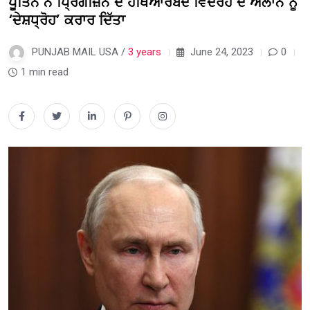
ਪੂਤਿਨ ਨੇ ਪ੍ਰਿਗੋਜ਼ਿਨ ਦੇ ਹਥਿਆਰਬੰਦ ਵਿਦਰੋਹ ਦੇ ਐਲਾਨ ਨੂੰ
‘ਦੇਸ਼ਧ੍ਰੋਹ’ ਕਰਾਰ ਦਿੱਤਾ
PUNJAB MAIL USA /
3 years
June 24, 2023
0
1 min read