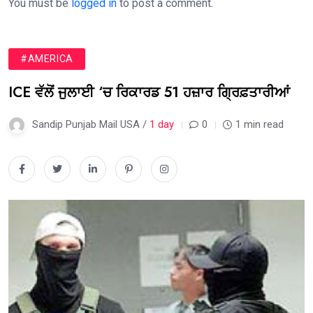
You must be
logged in
to post a comment.
#AMERICA
ICE ਵੱਲੋਂ ਜੁਲਾਈ ‘ਚ ਰਿਕਾਰਡ 51 ਹਜ਼ਾਰ ਗ੍ਰਿਫ਼ਤਾਰੀਆਂ
Sandip Punjab Mail USA /
1 day
0
1 min read