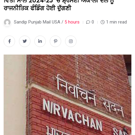
ਵਿੱਤੀ ਸਾਲ 2024-25 ‘ਚ ਸ਼੍ਰੋਮਣੀ ਅਕਾਲੀ ਦਲ ਨੂੰ
ਰਾਜਨੀਤਿਕ ਫੰਡਿੰਗ ਹੋਈ ਦੁੱਗਣੀ
Sandip Punjab Mail USA /
5 hours
0
1 min read