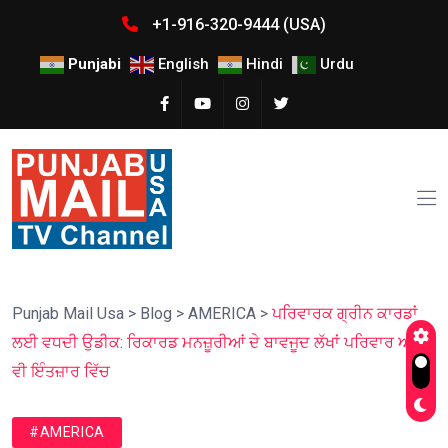
+1-916-320-9444 (USA)
Punjabi
English
Hindi
Urdu
Punjab Mail Usa
>
Blog
>
AMERICA
>
ਪਰਿਵਾਰਕ ਗ੍ਰੀਨ ਕਾਰਡਾਂ
ਲਈ ਵਧਦੀ ਉਡੀਕ: ਰਿਕਾਰਡ ਮਨਜ਼ੂਰੀਆਂ ਦੇ ਬਾਵਜੂਦ ਲੱਖਾਂ ਪਰਿਵਾਰ ਅਜੇ
ਵੀ ਇੰਤਜ਼ਾਰ ਵਿੱਚ
#AMERICA