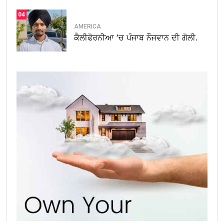
04
AMERICA
ਕੈਲੀਫੋਰਨੀਆ ‘ਚ ਪੰਜਾਬ ਨੌਜਵਾਨ ਦੀ ਗੋਲੀ.