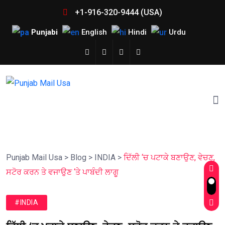
+1-916-320-9444 (USA)
Punjabi
English
Hindi
Urdu
Punjab Mail Usa
>
Blog
>
INDIA
>
ਦਿੱਲੀ ‘ਚ ਪਟਾਕੇ ਬਣਾਉਣ, ਵੇਚਣ,
ਸਟੋਰ ਕਰਨ ਤੇ ਵਜਾਉਣ ‘ਤੇ ਪਾਬੰਦੀ ਲਾਗੂ
#INDIA