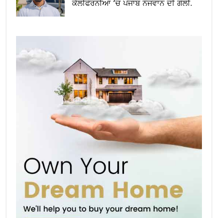
ਕੈਲੀਫੋਰਨੀਆ ‘ਚ ਪੰਜਾਬ ਨੌਜਵਾਨ ਦੀ ਗੋਲੀ.