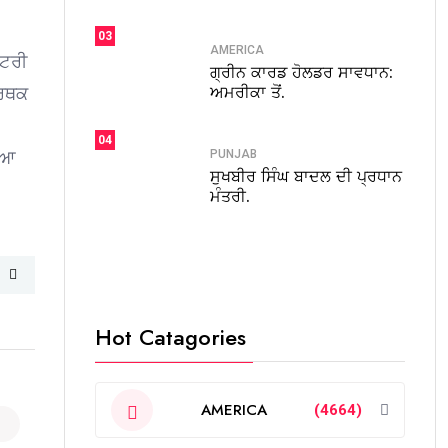
03
AMERICA
ਸ਼ਟਰੀ
ਗ੍ਰੀਨ ਕਾਰਡ ਹੋਲਡਰ ਸਾਵਧਾਨ:
ਅਮਰੀਕਾ ਤੋਂ.
ਮਰਥਕ
04
PUNJAB
ੇ ਆ
ਸੁਖਬੀਰ ਸਿੰਘ ਬਾਦਲ ਦੀ ਪ੍ਰਧਾਨ
ਮੰਤਰੀ.
Hot Catagories
AMERICA
(4664)