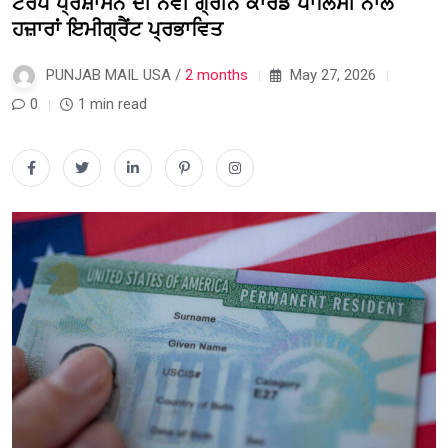
ਟਰੰਪ ਪ੍ਰਸ਼ਾਸਨ ਦੀ ਨਵੀਂ ਗ੍ਰੀਨ ਕਾਰਡ ਪਾਲਿਸੀ ਨਾਲ
ਹਜ਼ਾਰਾਂ ਇਮੀਗ੍ਰੈਂਟ ਪ੍ਰਭਾਵਿਤ
PUNJAB MAIL USA /
2 months
May 27, 2026
0
1 min read