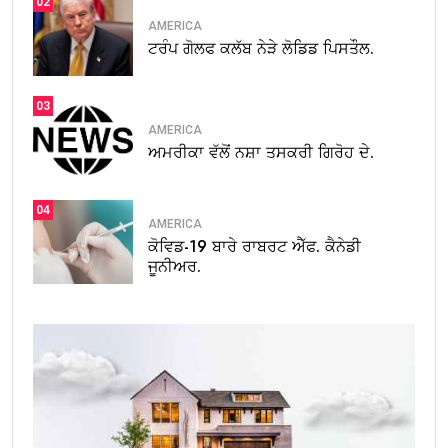
02
AMERICA
ਟਰੰਪ ਗੋਲਫ ਕਲੱਬ ਨੇੜੇ ਲੋਡਿਡ ਪਿਸਤੌਲ.
03
AMERICA
ਅਮਰੀਕਾ ਵੱਲੋਂ ਨਸ਼ਾ ਤਸਕਰੀ ਗਿਰੋਹ ਦੇ.
04
AMERICA
ਕੋਵਿਡ-19 ਬਾਰੇ ਰਾਬਰਟ ਐੱਫ. ਕੈਨੇਡੀ
ਜੂਨੀਅਰ.