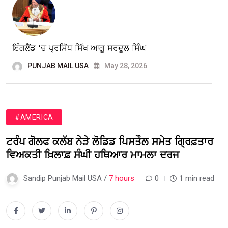
ਇੰਗਲੈਂਡ ‘ਚ ਪ੍ਰਸਿੱਧ ਸਿੱਖ ਆਗੂ ਸਰਦੂਲ ਸਿੰਘ
PUNJAB MAIL USA
May 28, 2026
#AMERICA
ਟਰੰਪ ਗੋਲਫ ਕਲੱਬ ਨੇੜੇ ਲੋਡਿਡ ਪਿਸਤੌਲ ਸਮੇਤ ਗ੍ਰਿਫ਼ਤਾਰ
ਵਿਅਕਤੀ ਖ਼ਿਲਾਫ਼ ਸੰਘੀ ਹਥਿਆਰ ਮਾਮਲਾ ਦਰਜ
Sandip Punjab Mail USA /
7 hours
0
1 min read