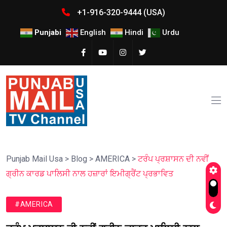
+1-916-320-9444 (USA)
Punjabi
English
Hindi
Urdu
Punjab Mail Usa
>
Blog
>
AMERICA
>
ਟਰੰਪ ਪ੍ਰਸ਼ਾਸਨ ਦੀ ਨਵੀਂ
ਗ੍ਰੀਨ ਕਾਰਡ ਪਾਲਿਸੀ ਨਾਲ ਹਜ਼ਾਰਾਂ ਇਮੀਗ੍ਰੈਂਟ ਪ੍ਰਭਾਵਿਤ
#AMERICA