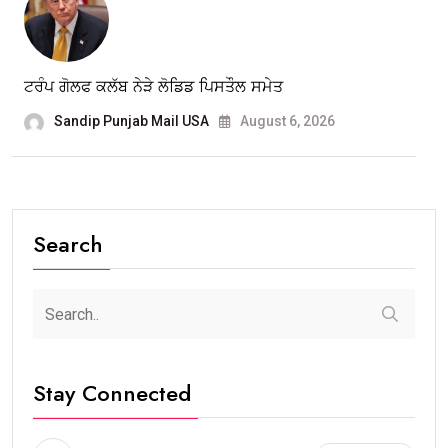
ਟਰੰਪ ਗੋਲਫ ਕਲੱਬ ਨੇੜੇ ਲੋਡਿਡ ਪਿਸਤੌਲ ਸਮੇਤ
Sandip Punjab Mail USA
August 6, 2026
Search
Stay Connected