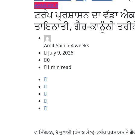
#AMERICA
ਟਰੰਪ ਪ੍ਰਸ਼ਾਸਨ ਦਾ ਵੱਡਾ ਐਕਸ
ਤਾਇਨਾਤੀ, ਗੈਰ-ਕਾਨੂੰਨੀ ਤਰ
Amit Saini /
4 weeks
July 9, 2026
0
1 min read
ਵਾਸ਼ਿੰਗਟਨ, 9 ਜੁਲਾਈ (ਪੰਜਾਬ ਮੇਲ)- ਟਰੰਪ ਪ੍ਰਸ਼ਾਸਨ ਨੇ 