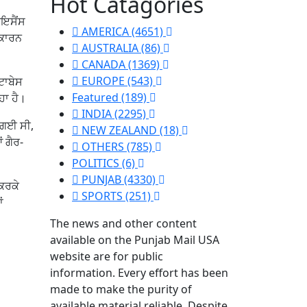
Hot Catagories
ਇਸੈਂਸ
AMERICA
(4651)
 ਕਾਰਨ
AUSTRALIA
(86)
CANADA
(1369)
EUROPE
(543)
ਟਾਬੇਸ
Featured
(189)
ਹਾ ਹੈ।
INDIA
(2295)
ਈ ਗਈ ਸੀ,
NEW ZEALAND
(18)
 ਗੈਰ-
OTHERS
(785)
POLITICS
(6)
PUNJAB
(4330)
 ਕਰਕੇ
SPORTS
(251)
ਂ
The news and other content
available on the Punjab Mail USA
website are for public
information. Every effort has been
made to make the purity of
available material reliable. Despite