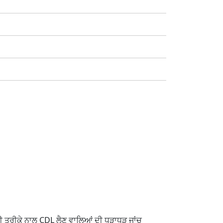
ੂੰਨੀ ਤਰੀਕੇ ਨਾਲ CDL ਲੈਣ ਵਾਲਿਆਂ ਦੀ ਧੜਾਧੜ ਜਾਂਚ