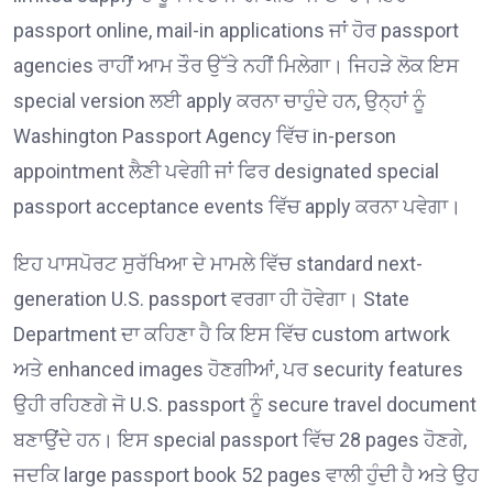
passport online, mail-in applications ਜਾਂ ਹੋਰ passport
agencies ਰਾਹੀਂ ਆਮ ਤੌਰ ਉੱਤੇ ਨਹੀਂ ਮਿਲੇਗਾ। ਜਿਹੜੇ ਲੋਕ ਇਸ
special version ਲਈ apply ਕਰਨਾ ਚਾਹੁੰਦੇ ਹਨ, ਉਨ੍ਹਾਂ ਨੂੰ
Washington Passport Agency ਵਿੱਚ in-person
appointment ਲੈਣੀ ਪਵੇਗੀ ਜਾਂ ਫਿਰ designated special
passport acceptance events ਵਿੱਚ apply ਕਰਨਾ ਪਵੇਗਾ।
ਇਹ ਪਾਸਪੋਰਟ ਸੁਰੱਖਿਆ ਦੇ ਮਾਮਲੇ ਵਿੱਚ standard next-
generation U.S. passport ਵਰਗਾ ਹੀ ਹੋਵੇਗਾ। State
Department ਦਾ ਕਹਿਣਾ ਹੈ ਕਿ ਇਸ ਵਿੱਚ custom artwork
ਅਤੇ enhanced images ਹੋਣਗੀਆਂ, ਪਰ security features
ਉਹੀ ਰਹਿਣਗੇ ਜੋ U.S. passport ਨੂੰ secure travel document
ਬਣਾਉਂਦੇ ਹਨ। ਇਸ special passport ਵਿੱਚ 28 pages ਹੋਣਗੇ,
ਜਦਕਿ large passport book 52 pages ਵਾਲੀ ਹੁੰਦੀ ਹੈ ਅਤੇ ਉਹ