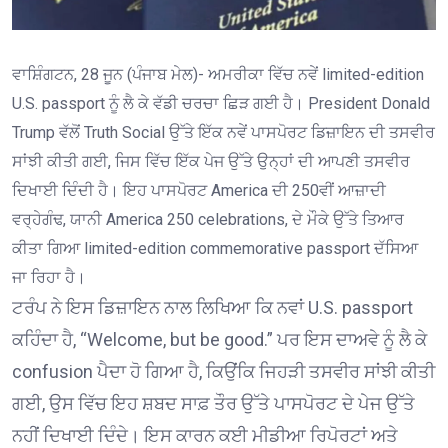
ਵਾਸ਼ਿੰਗਟਨ, 28 ਜੂਨ (ਪੰਜਾਬ ਮੇਲ)- ਅਮਰੀਕਾ ਵਿੱਚ ਨਵੇਂ limited-edition
U.S. passport ਨੂੰ ਲੈ ਕੇ ਵੱਡੀ ਚਰਚਾ ਛਿੜ ਗਈ ਹੈ। President Donald
Trump ਵੱਲੋਂ Truth Social ਉੱਤੇ ਇੱਕ ਨਵੇਂ ਪਾਸਪੋਰਟ ਡਿਜ਼ਾਇਨ ਦੀ ਤਸਵੀਰ
ਸਾਂਝੀ ਕੀਤੀ ਗਈ, ਜਿਸ ਵਿੱਚ ਇੱਕ ਪੇਜ ਉੱਤੇ ਉਨ੍ਹਾਂ ਦੀ ਆਪਣੀ ਤਸਵੀਰ
ਦਿਖਾਈ ਦਿੰਦੀ ਹੈ। ਇਹ ਪਾਸਪੋਰਟ America ਦੀ 250ਵੀਂ ਆਜ਼ਾਦੀ
ਵਰ੍ਹੇਗੰਢ, ਯਾਨੀ America 250 celebrations, ਦੇ ਮੌਕੇ ਉੱਤੇ ਤਿਆਰ
ਕੀਤਾ ਗਿਆ limited-edition commemorative passport ਦੱਸਿਆ
ਜਾ ਰਿਹਾ ਹੈ।
ਟਰੰਪ ਨੇ ਇਸ ਡਿਜ਼ਾਇਨ ਨਾਲ ਲਿਖਿਆ ਕਿ ਨਵਾਂ U.S. passport
ਕਹਿੰਦਾ ਹੈ, “Welcome, but be good.” ਪਰ ਇਸ ਦਾਅਵੇ ਨੂੰ ਲੈ ਕੇ
confusion ਪੈਦਾ ਹੋ ਗਿਆ ਹੈ, ਕਿਉਂਕਿ ਜਿਹੜੀ ਤਸਵੀਰ ਸਾਂਝੀ ਕੀਤੀ
ਗਈ, ਉਸ ਵਿੱਚ ਇਹ ਸ਼ਬਦ ਸਾਫ਼ ਤੌਰ ਉੱਤੇ ਪਾਸਪੋਰਟ ਦੇ ਪੇਜ ਉੱਤੇ
ਨਹੀਂ ਦਿਖਾਈ ਦਿੰਦੇ। ਇਸ ਕਾਰਨ ਕਈ ਮੀਡੀਆ ਰਿਪੋਰਟਾਂ ਅਤੇ