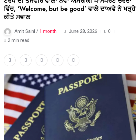
ਟਰੰਪ ਦੀ ਤਸਵੀਰ ਵਾਲਾ ਨਵਾਂ ਅਮਰੀਕੀ ਪਾਸਪੋਰਟ ਚਰਚਾ
ਵਿੱਚ, ‘Welcome, but be good’ ਵਾਲੇ ਦਾਅਵੇ ਨੇ ਖੜ੍ਹੇ
ਕੀਤੇ ਸਵਾਲ
Amit Saini /
1 month
June 28, 2026
0
2 min read