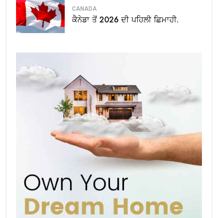
CANADA
ਕੈਨੇਡਾ ਤੋਂ 2026 ਦੀ ਪਹਿਲੀ ਛਿਮਾਹੀ.