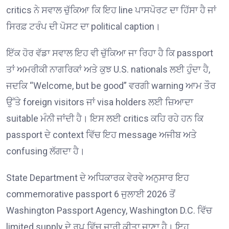
critics ਨੇ ਸਵਾਲ ਚੁੱਕਿਆ ਕਿ ਇਹ line ਪਾਸਪੋਰਟ ਦਾ ਹਿੱਸਾ ਹੈ ਜਾਂ
ਸਿਰਫ਼ ਟਰੰਪ ਦੀ ਪੋਸਟ ਦਾ political caption।
ਇੱਕ ਹੋਰ ਵੱਡਾ ਸਵਾਲ ਇਹ ਵੀ ਚੁੱਕਿਆ ਜਾ ਰਿਹਾ ਹੈ ਕਿ passport
ਤਾਂ ਅਮਰੀਕੀ ਨਾਗਰਿਕਾਂ ਅਤੇ ਕੁਝ U.S. nationals ਲਈ ਹੁੰਦਾ ਹੈ,
ਜਦਕਿ “Welcome, but be good” ਵਰਗੀ warning ਆਮ ਤੌਰ
ਉੱਤੇ foreign visitors ਜਾਂ visa holders ਲਈ ਜ਼ਿਆਦਾ
suitable ਮੰਨੀ ਜਾਂਦੀ ਹੈ। ਇਸ ਲਈ critics ਕਹਿ ਰਹੇ ਹਨ ਕਿ
passport ਦੇ context ਵਿੱਚ ਇਹ message ਅਜੀਬ ਅਤੇ
confusing ਲੱਗਦਾ ਹੈ।
State Department ਦੇ ਅਧਿਕਾਰਕ ਵੇਰਵੇ ਅਨੁਸਾਰ ਇਹ
commemorative passport 6 ਜੁਲਾਈ 2026 ਤੋਂ
Washington Passport Agency, Washington D.C. ਵਿੱਚ
limited supply ਦੇ ਰੂਪ ਵਿੱਚ ਜਾਰੀ ਕੀਤਾ ਜਾਣਾ ਹੈ। ਇਹ