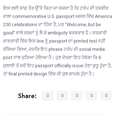
ਇਸ ਲਈ ਸਾਫ਼ ਤੌਰ ਉੱਤੇ ਕਿਹਾ ਜਾ ਸਕਦਾ ਹੈ ਕਿ ਟਰੰਪ ਦੀ ਤਸਵੀਰ
ਵਾਲਾ commemorative U.S. passport ਅਸਲ ਵਿੱਚ America
250 celebrations ਦਾ ਹਿੱਸਾ ਹੈ, ਪਰ “Welcome, but be
good” ਵਾਲੇ ਸ਼ਬਦਾਂ ਨੂੰ ਲੈ ਕੇ ambiguity ਬਰਕਰਾਰ ਹੈ। ਸਰਕਾਰੀ
ਜਾਣਕਾਰੀ ਵਿੱਚ ਇਸ line ਨੂੰ passport ਦਾ printed text ਨਹੀਂ
ਦੱਸਿਆ ਗਿਆ, ਜਦਕਿ ਇਹ phrase ਟਰੰਪ ਦੀ social media
post ਨਾਲ ਜੁੜਿਆ ਹੋਇਆ ਹੈ। ਹੁਣ ਦੇਖਣਾ ਇਹ ਹੋਵੇਗਾ ਕਿ 6
ਜੁਲਾਈ ਤੋਂ ਜਦੋਂ ਇਹ passport officially issue ਹੋਣਾ ਸ਼ੁਰੂ ਹੁੰਦਾ ਹੈ,
ਤਾਂ final printed design ਵਿੱਚ ਕੀ ਕੁਝ ਸ਼ਾਮਲ ਹੁੰਦਾ ਹੈ।
Share: