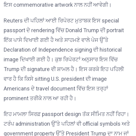
ਇਸ commemorative artwork ਨਾਲ ਨਹੀਂ ਆਵੇਗੀ।
Reuters ਦੀ ਪਹਿਲਾਂ ਆਈ ਰਿਪੋਰਟ ਮੁਤਾਬਕ ਇਸ special
passport ਦੇ rendering ਵਿੱਚ Donald Trump ਦੀ portrait
ਇੱਕ ਪਾਸੇ ਦਿਖਾਈ ਗਈ ਹੈ ਅਤੇ ਸਾਹਮਣੇ ਵਾਲੇ ਪੇਜ ਉੱਤੇ
Declaration of Independence signing ਦੀ historical
image ਦਿਖਾਈ ਗਈ ਹੈ। ਕੁਝ ਰਿਪੋਰਟਾਂ ਅਨੁਸਾਰ ਇਸ ਵਿੱਚ
Trump ਦੀ signature ਵੀ ਸ਼ਾਮਲ ਹੈ। ਇਸ ਕਰਕੇ ਇਹ ਪਹਿਲੀ
ਵਾਰ ਹੈ ਕਿ ਕਿਸੇ sitting U.S. president ਦੀ image
Americans ਦੇ travel document ਵਿੱਚ ਇਸ ਤਰ੍ਹਾਂ
prominent ਤਰੀਕੇ ਨਾਲ ਆ ਰਹੀ ਹੈ।
ਇਹ ਮਾਮਲਾ ਸਿਰਫ਼ passport design ਤੱਕ ਸੀਮਿਤ ਨਹੀਂ ਰਿਹਾ।
ਟਰੰਪ administration ਉੱਤੇ ਪਹਿਲਾਂ ਵੀ official symbols ਅਤੇ
government property ਉੱਤੇ President Trump ਦਾ ਨਾਮ ਜਾਂ