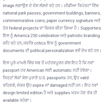
image ਲਗਾਉਣ ਦੇ ਦੋਸ਼ ਲੱਗਦੇ ਰਹੇ ਹਨ। ਮੀਡੀਆ ਰਿਪੋਰਟਾਂ ਵਿੱਚ
national park passes, government buildings, banners,
commemorative coins, paper currency signature ਅਤੇ
ਹੋਰ federal projects ਦਾ ਜ਼ਿਕਰ ਕੀਤਾ ਗਿਆ ਹੈ। Supporters
ਇਸ ਨੂੰ America 250 celebration ਅਤੇ patriotic branding
ਕਹਿ ਰਹੇ ਹਨ, ਜਦਕਿ critics ਇਸ ਨੂੰ government
documents ਦੀ political personalization ਵਜੋਂ ਦੇਖ ਰਹੇ ਹਨ।
ਇਸ ਪੂਰੇ ਮਾਮਲੇ ਵਿੱਚ ਸਭ ਤੋਂ ਮਹੱਤਵਪੂਰਨ ਗੱਲ ਇਹ ਹੈ ਕਿ ਨਵਾਂ
passport ਹਰ American ਲਈ automatic ਨਹੀਂ ਹੋਵੇਗਾ।
ਜਿਨ੍ਹਾਂ ਲੋਕਾਂ ਕੋਲ ਪੁਰਾਣੇ U.S. passports ਹਨ, ਉਹ valid
ਰਹਿਣਗੇ, ਜੇਕਰ ਉਹ expire ਜਾਂ damaged ਨਹੀਂ ਹਨ। ਇਹ ਨਵਾਂ
design limited edition ਹੈ ਅਤੇ supplies ਖਤਮ ਹੋਣ ਤੱਕ ਹੀ
available ਰਹੇਗਾ।