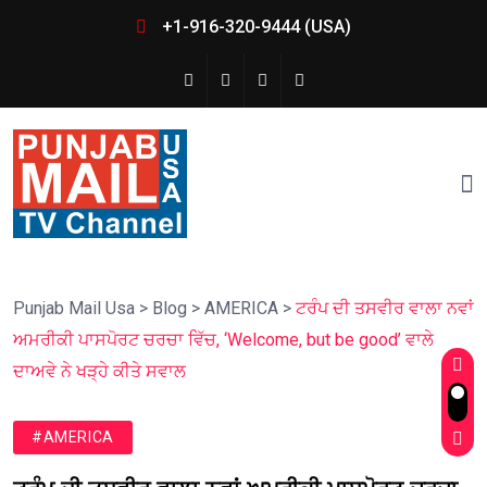
+1-916-320-9444 (USA)
Punjab Mail Usa
>
Blog
>
AMERICA
>
ਟਰੰਪ ਦੀ ਤਸਵੀਰ ਵਾਲਾ ਨਵਾਂ
ਅਮਰੀਕੀ ਪਾਸਪੋਰਟ ਚਰਚਾ ਵਿੱਚ, ‘Welcome, but be good’ ਵਾਲੇ
ਦਾਅਵੇ ਨੇ ਖੜ੍ਹੇ ਕੀਤੇ ਸਵਾਲ
#AMERICA