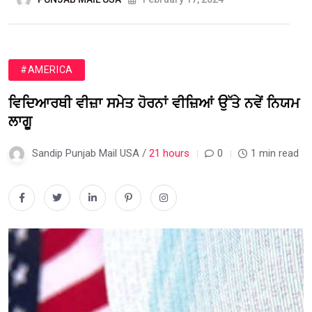
#AMERICA
ਵਿਦਿਆਰਥੀ ਵੀਜ਼ਾ ਸਮੇਤ ਹੋਰਨਾਂ ਵੀਜ਼ਿਆਂ ਉੱਤੇ ਨਵੇਂ ਨਿਯਮ
ਲਾਗੂ
Sandip Punjab Mail USA /
21 hours
0
1 min read