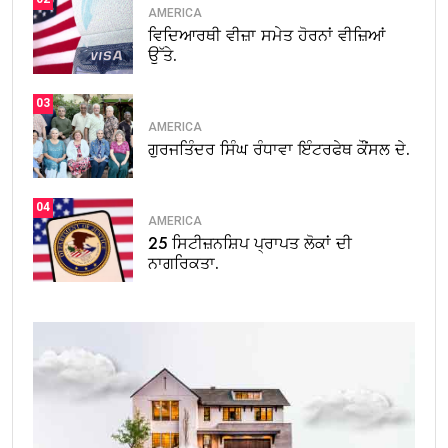
AMERICA
ਵਿਦਿਆਰਥੀ ਵੀਜ਼ਾ ਸਮੇਤ ਹੋਰਨਾਂ ਵੀਜ਼ਿਆਂ
ਉੱਤੇ.
03
AMERICA
ਗੁਰਜਤਿੰਦਰ ਸਿੰਘ ਰੰਧਾਵਾ ਇੰਟਰਫੇਥ ਕੌਂਸਲ ਦੇ.
04
AMERICA
25 ਸਿਟੀਜ਼ਨਸ਼ਿਪ ਪ੍ਰਾਪਤ ਲੋਕਾਂ ਦੀ
ਨਾਗਰਿਕਤਾ.