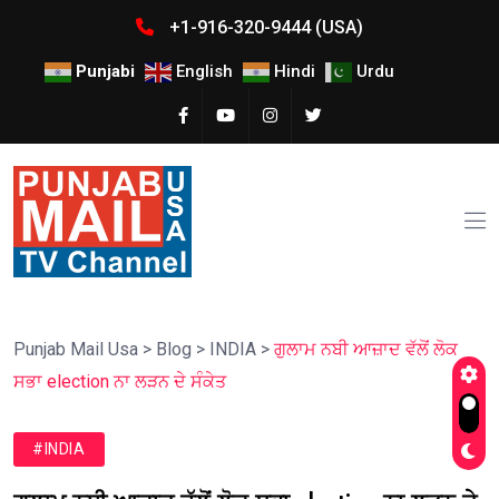
+1-916-320-9444 (USA)
Punjabi
English
Hindi
Urdu
Punjab Mail Usa
>
Blog
>
INDIA
>
ਗੁਲਾਮ ਨਬੀ ਆਜ਼ਾਦ ਵੱਲੋਂ ਲੋਕ
ਸਭਾ election ਨਾ ਲੜਨ ਦੇ ਸੰਕੇਤ
#INDIA