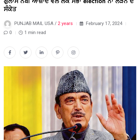
ਗੁਲਾਮ ਨਬੀ ਆਜ਼ਾਦ ਵੱਲੋਂ ਲੋਕ ਸਭਾ election ਨਾ ਲੜਨ ਦੇ
ਸੰਕੇਤ
PUNJAB MAIL USA /
2 years
February 17, 2024
0
1 min read