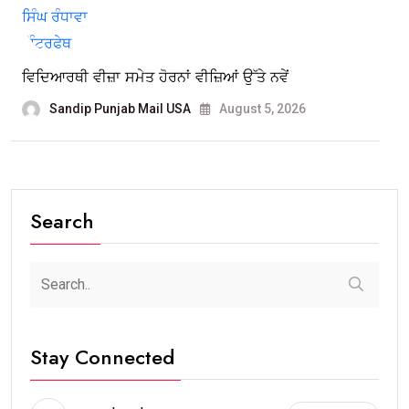
ਵਿਦਿਆਰਥੀ ਵੀਜ਼ਾ ਸਮੇਤ ਹੋਰਨਾਂ ਵੀਜ਼ਿਆਂ ਉੱਤੇ ਨਵੇਂ
Sandip Punjab Mail USA
August 5, 2026
Search
Stay Connected