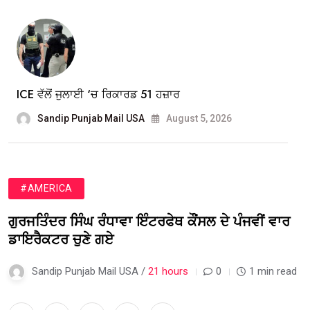
ICE ਵੱਲੋਂ ਜੁਲਾਈ ‘ਚ ਰਿਕਾਰਡ 51 ਹਜ਼ਾਰ
Sandip Punjab Mail USA
August 5, 2026
#AMERICA
ਗੁਰਜਤਿੰਦਰ ਸਿੰਘ ਰੰਧਾਵਾ ਇੰਟਰਫੇਥ ਕੌਂਸਲ ਦੇ ਪੰਜਵੀਂ ਵਾਰ
ਡਾਇਰੈਕਟਰ ਚੁਣੇ ਗਏ
Sandip Punjab Mail USA /
21 hours
0
1 min read