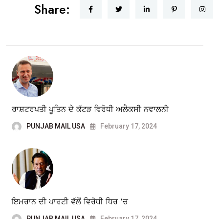
Share:
ਰਾਸ਼ਟਰਪਤੀ ਪੂਤਿਨ ਦੇ ਕੱਟੜ ਵਿਰੋਧੀ ਅਲੈਕਸੀ ਨਵਾਲਨੀ
PUNJAB MAIL USA
February 17, 2024
ਇਮਰਾਨ ਦੀ ਪਾਰਟੀ ਵੱਲੋਂ ਵਿਰੋਧੀ ਧਿਰ ‘ਚ
PUNJAB MAIL USA
February 17, 2024