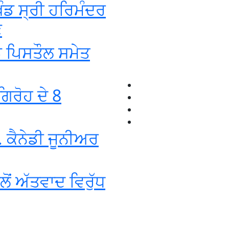
ੰਡ ਸ੍ਰੀ ਹਰਿਮੰਦਰ
ਣ
ਡ ਪਿਸਤੌਲ ਸਮੇਤ
ਿਰੋਹ ਦੇ 8
 ਕੈਨੇਡੀ ਜੂਨੀਅਰ
ਂ ਅੱਤਵਾਦ ਵਿਰੁੱਧ
+1-916-320-9444 (USA)