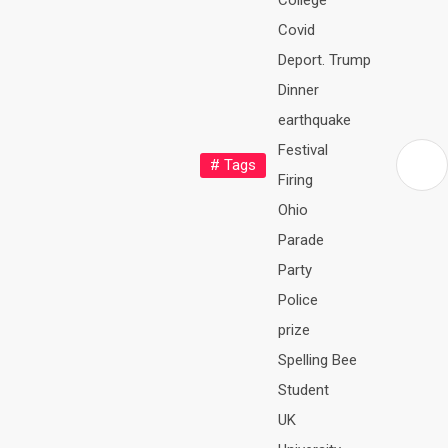
College
Covid
Deport. Trump
Dinner
earthquake
Festival
# Tags
Firing
Ohio
Parade
Party
Police
prize
Spelling Bee
Student
UK