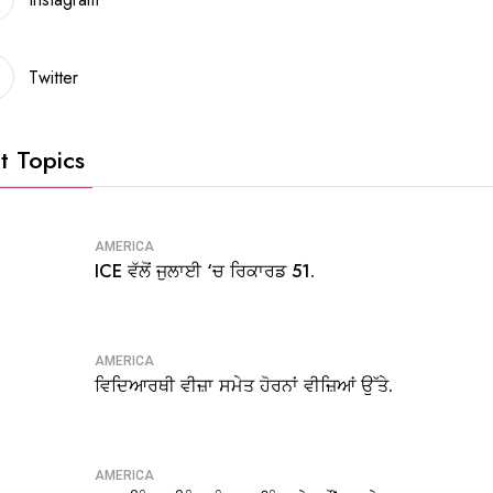
Twitter
t Topics
AMERICA
ICE ਵੱਲੋਂ ਜੁਲਾਈ ‘ਚ ਰਿਕਾਰਡ 51.
AMERICA
ਵਿਦਿਆਰਥੀ ਵੀਜ਼ਾ ਸਮੇਤ ਹੋਰਨਾਂ ਵੀਜ਼ਿਆਂ ਉੱਤੇ.
AMERICA