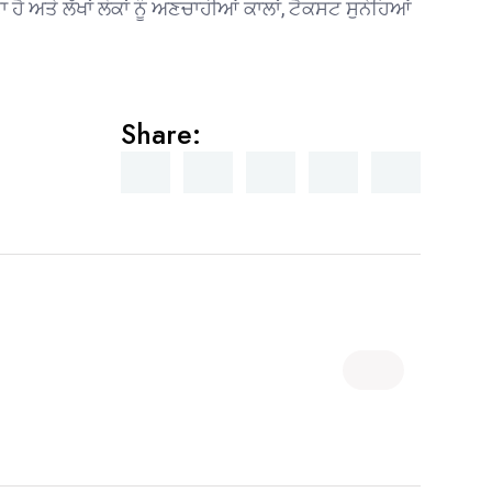
ਤੇ ਲੱਖਾਂ ਲੋਕਾਂ ਨੂੰ ਅਣਚਾਹੀਆਂ ਕਾਲਾਂ, ਟੈਕਸਟ ਸੁਨੇਹਿਆਂ
Share: