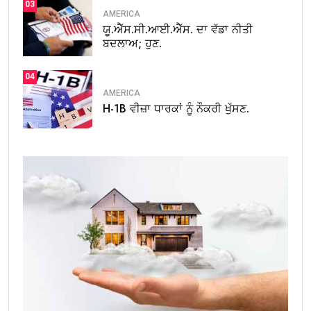
03
AMERICA
ਯੂ.ਐੱਸ.ਸੀ.ਆਈ.ਐੱਸ. ਦਾ ਵੱਡਾ ਨੀਤੀ
ਬਦਲਾਅ; ਹੁਣ.
04
AMERICA
H-1B ਵੀਜ਼ਾ ਧਾਰਕਾਂ ਨੂੰ ਨੌਕਰੀ ਖੁੱਸਣ.