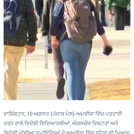
ਵਾਸ਼ਿੰਗਟਨ, 10 ਅਗਸਤ (ਪੰਜਾਬ ਮੇਲ)-ਅਮਰੀਕਾ ਵਿੱਚ ਪੜ੍ਹਾਈ
ਕਰਨ ਵਾਲੇ ਵਿਦੇਸ਼ੀ ਵਿਦਿਆਰਥੀਆਂ, ਐਕਸਚੇਂਜ ਵਿਜ਼ਟਰਾਂ ਅਤੇ
ਵਿਦੇਸ਼ੀ ਮੀਡੀਆ ਨੁਮਾਇੰਦਿਆਂ ਦੇ ਅਮਰੀਕਾ ਵਿੱਚ ਰਹਿਣ ਦੀ ਮਿਆਦ