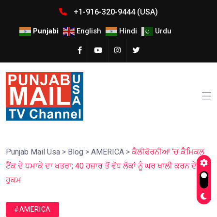
+1-916-320-9444 (USA)
Punjabi
English
Hindi
Urdu
Punjab Mail Usa
>
Blog
>
AMERICA
>
ਕੈਲੀਫੋਰਨੀਆ ‘ਚ ਕੈਮਿਕਲ
ਟੈਂਕ ਦੇ ਧਮਾਕੇ ਦਾ ਖਤਰਾ; 40 ਹਜ਼ਾਰ ਤੋਂ ਵੱਧ ਲੋਕਾਂ ਨੂੰ ਘਰ ਖਾਲੀ ਕਰਨ ਦੇ
ਹੁਕਮ
#AMERICA