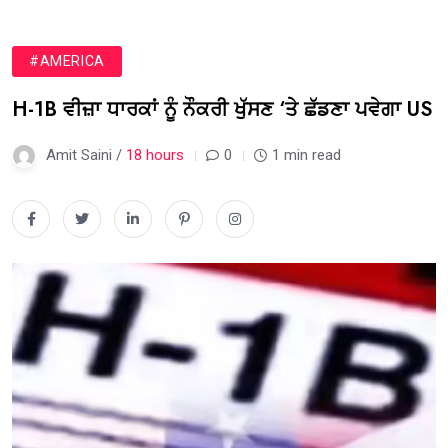
#AMERICA
H-1B ਵੀਜ਼ਾ ਧਾਰਕਾਂ ਨੂੰ ਨੌਕਰੀ ਖੁੱਸਣ ‘ਤੇ ਛੱਡਣਾ ਪਵੇਗਾ US
Amit Saini /
18 hours
0
1 min read