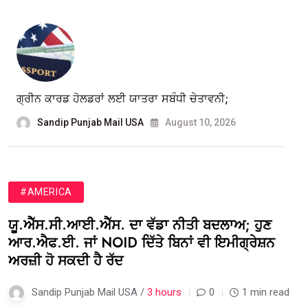
ਗ੍ਰੀਨ ਕਾਰਡ ਹੋਲਡਰਾਂ ਲਈ ਯਾਤਰਾ ਸਬੰਧੀ ਚੇਤਾਵਨੀ;
Sandip Punjab Mail USA
August 10, 2026
#AMERICA
ਯੂ.ਐੱਸ.ਸੀ.ਆਈ.ਐੱਸ. ਦਾ ਵੱਡਾ ਨੀਤੀ ਬਦਲਾਅ; ਹੁਣ
ਆਰ.ਐਫ.ਈ. ਜਾਂ NOID ਦਿੱਤੇ ਬਿਨਾਂ ਵੀ ਇਮੀਗ੍ਰੇਸ਼ਨ
ਅਰਜ਼ੀ ਹੋ ਸਕਦੀ ਹੈ ਰੱਦ
Sandip Punjab Mail USA /
3 hours
0
1 min read