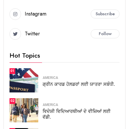
Instagram
Subscribe
Twitter
Follow
Hot Topics
01
AMERICA
ਗ੍ਰੀਨ ਕਾਰਡ ਹੋਲਡਰਾਂ ਲਈ ਯਾਤਰਾ ਸਬੰਧੀ.
02
AMERICA
ਵਿਦੇਸ਼ੀ ਵਿਦਿਆਰਥੀਆਂ ਦੇ ਵੀਜ਼ਿਆਂ ਲਈ
ਵੱਡੀ.