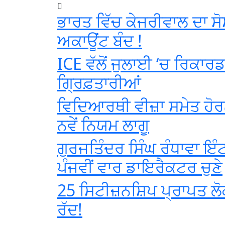
ਭਾਰਤ ਵਿੱਚ ਕੇਜਰੀਵਾਲ ਦਾ ਸ
ਅਕਾਊਂਟ ਬੰਦ !
ICE ਵੱਲੋਂ ਜੁਲਾਈ ‘ਚ ਰਿਕਾਰ
ਗ੍ਰਿਫ਼ਤਾਰੀਆਂ
ਵਿਦਿਆਰਥੀ ਵੀਜ਼ਾ ਸਮੇਤ ਹੋਰਨ
ਨਵੇਂ ਨਿਯਮ ਲਾਗੂ
ਗੁਰਜਤਿੰਦਰ ਸਿੰਘ ਰੰਧਾਵਾ ਇੰਟ
ਪੰਜਵੀਂ ਵਾਰ ਡਾਇਰੈਕਟਰ ਚੁਣੇ
25 ਸਿਟੀਜ਼ਨਸ਼ਿਪ ਪ੍ਰਾਪਤ ਲੋ
ਰੱਦ!