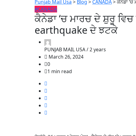
Punjab Mail Usa
>
Blog
>
CANADA
>
ਕੈਨੇਡਾ ‘ਚ
#CANADA
ਕੈਨੇਡਾ ‘ਚ ਮਾਰਚ ਦੇ ਸ਼ੁਰੂ ਵਿ
earthquake ਦੇ ਝਟਕੇ
PUNJAB MAIL USA /
2 years
March 26, 2024
0
1 min read