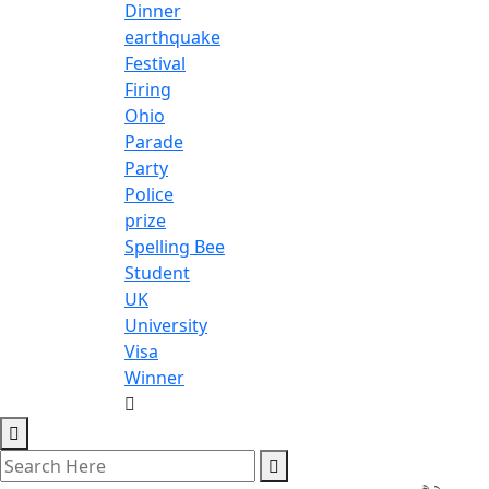
Dinner
earthquake
Festival
Firing
Ohio
Parade
Party
Police
prize
Spelling Bee
Student
UK
University
Visa
Winner