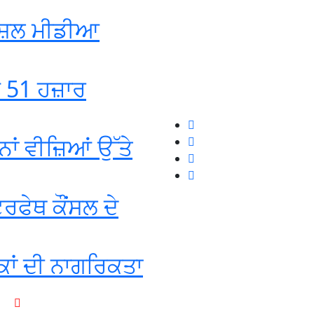
ੋਸ਼ਲ ਮੀਡੀਆ
ਡ 51 ਹਜ਼ਾਰ
ਾਂ ਵੀਜ਼ਿਆਂ ਉੱਤੇ
ਰਫੇਥ ਕੌਂਸਲ ਦੇ
ਕਾਂ ਦੀ ਨਾਗਰਿਕਤਾ
+1-916-320-9444 (USA)