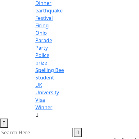
Dinner
earthquake
Festival
Firing
Ohio
Parade
Party
Police
prize
Spelling Bee
Student
UK
University
Visa
Winner