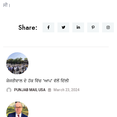
ਸੀ।
Share:
ਕੇਜਰੀਵਾਲ ਦੇ ਹੱਕ ਵਿੱਚ ‘ਆਪ’ ਵੱਲੋਂ ਦਿੱਲੀ
PUNJAB MAIL USA
March 23, 2024