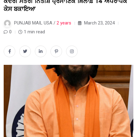
ਕੇਂਦਰੀ ਮੰਤਰੀ ਨਿਤੀਸ਼ ਪ੍ਰਮਾਣਿਕ ਖ਼ਿਲਾਫ਼ 14 ਅਪਰਾਧਕ
ਕੇਸ ਬਕਾਇਆ
PUNJAB MAIL USA /
2 years
March 23, 2024
0
1 min read