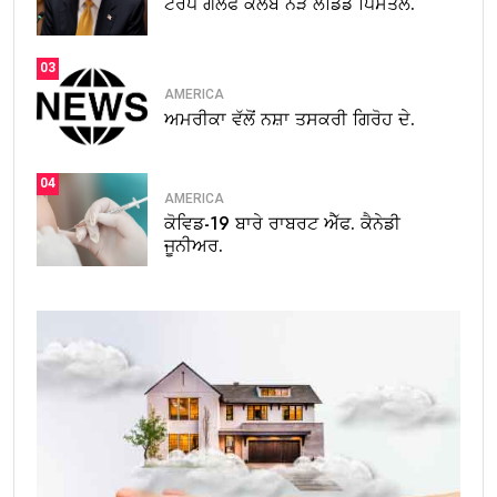
ਟਰੰਪ ਗੋਲਫ ਕਲੱਬ ਨੇੜੇ ਲੋਡਿਡ ਪਿਸਤੌਲ.
03
AMERICA
ਅਮਰੀਕਾ ਵੱਲੋਂ ਨਸ਼ਾ ਤਸਕਰੀ ਗਿਰੋਹ ਦੇ.
04
AMERICA
ਕੋਵਿਡ-19 ਬਾਰੇ ਰਾਬਰਟ ਐੱਫ. ਕੈਨੇਡੀ
ਜੂਨੀਅਰ.