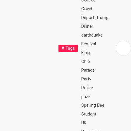
College
Covid
Deport. Trump
Dinner
earthquake
Festival
# Tags
Firing
Ohio
Parade
Party
Police
prize
Spelling Bee
Student
UK