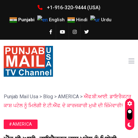
+1-916-320-9444 (USA)
Punjabi
English
Hindi
Urdu
Punjab Mail Usa
>
Blog
>
AMERICA
>
ਐੱਫ.ਬੀ.ਆਈ. ਡਾਇਰੈਕਟਰ
ਕਾਸ਼ ਪਟੇਲ ਨੂੰ ਮਿਲੇਗੀ ਏ.ਟੀ.ਐੱਫ. ਦੇ ਕਾਰਜਕਾਰੀ ਮੁਖੀ ਦੀ ਜ਼ਿੰਮੇਵਾਰੀ!
#AMERICA