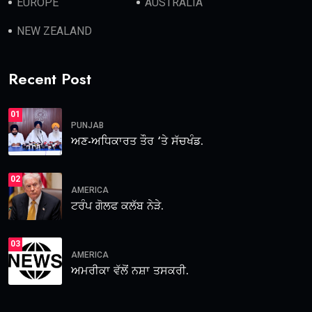
EUROPE
AUSTRALIA
NEW ZEALAND
Recent Post
01
PUNJAB
ਅਣ-ਅਧਿਕਾਰਤ ਤੌਰ ‘ਤੇ ਸੱਚਖੰਡ.
02
AMERICA
ਟਰੰਪ ਗੋਲਫ ਕਲੱਬ ਨੇੜੇ.
03
AMERICA
ਅਮਰੀਕਾ ਵੱਲੋਂ ਨਸ਼ਾ ਤਸਕਰੀ.