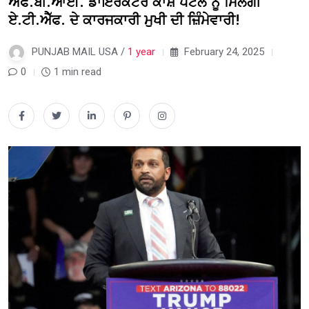
ਐੱਫ.ਬੀ.ਆਈ. ਡਾਇਰੈਕਟਰ ਕਾਸ਼ ਪਟੇਲ ਨੂੰ ਮਿਲੇਗੀ
ਏ.ਟੀ.ਐੱਫ. ਦੇ ਕਾਰਜਕਾਰੀ ਮੁਖੀ ਦੀ ਜ਼ਿੰਮੇਵਾਰੀ!
PUNJAB MAIL USA /
1 year
February 24, 2025
0
1 min read