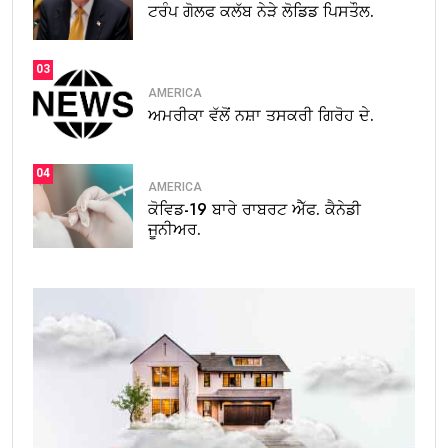
ਟਰੰਪ ਗੋਲਫ ਕਲੱਬ ਨੇੜੇ ਲੋਡਿਡ ਪਿਸਤੌਲ.
03
AMERICA
ਅਮਰੀਕਾ ਵੱਲੋਂ ਨਸ਼ਾ ਤਸਕਰੀ ਗਿਰੋਹ ਦੇ.
04
AMERICA
ਕੋਵਿਡ-19 ਬਾਰੇ ਰਾਬਰਟ ਐੱਫ. ਕੈਨੇਡੀ
ਜੂਨੀਅਰ.