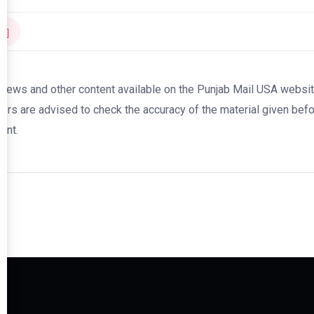
news and other content available on the Punjab Mail USA website a
ers are advised to check the accuracy of the material given befor
ent.