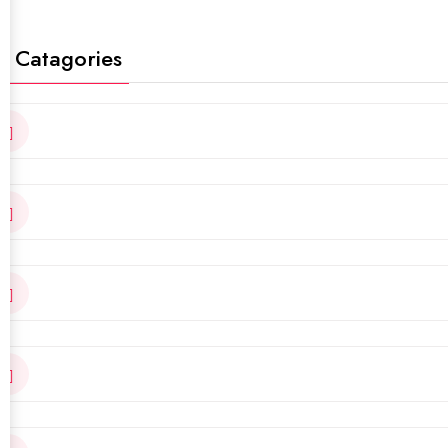
t Catagories