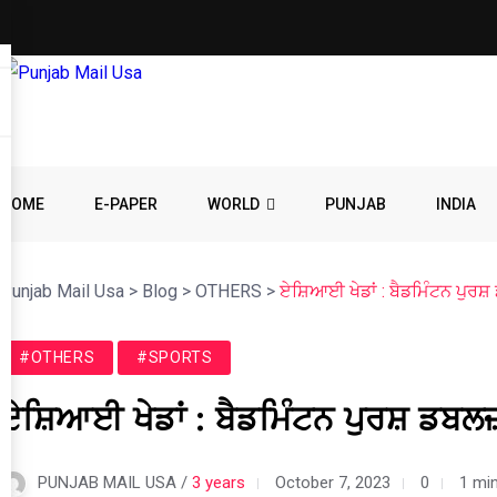
HOME
E-PAPER
WORLD
PUNJAB
INDIA
Punjab Mail Usa
>
Blog
>
OTHERS
>
ਏਸ਼ਿਆਈ ਖੇਡਾਂ : ਬੈਡਮਿੰਟਨ ਪੁਰਸ਼ 
#OTHERS
#SPORTS
ਏਸ਼ਿਆਈ ਖੇਡਾਂ : ਬੈਡਮਿੰਟਨ ਪੁਰਸ਼ ਡਬਲਜ਼ 
PUNJAB MAIL USA /
3 years
October 7, 2023
0
1 mi