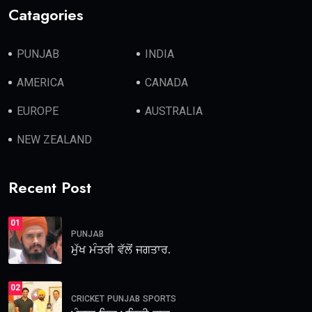
Catagories
PUNJAB
INDIA
AMERICA
CANADA
EUROPE
AUSTRALIA
NEW ZEALAND
Recent Post
01
PUNJAB
ਮੁੱਖ ਮੰਤਰੀ ਵੱਲੋਂ ਜਗਤਾਰ.
02
CRICKET
PUNJAB
SPORTS