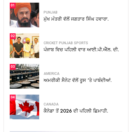
01
PUNJAB
ਮੁੱਖ ਮੰਤਰੀ ਵੱਲੋਂ ਜਗਤਾਰ ਸਿੰਘ ਹਵਾਰਾ.
02
CRICKET
PUNJAB
SPORTS
ਪੰਜਾਬ ਵਿਚ ਪਹਿਲੀ ਵਾਰ ਆਈ.ਪੀ.ਐੱਲ. ਦੀ.
03
AMERICA
ਅਮਰੀਕੀ ਸੈਨੇਟ ਵੱਲੋਂ ਰੂਸ ‘ਤੇ ਪਾਬੰਦੀਆਂ.
04
CANADA
ਕੈਨੇਡਾ ਤੋਂ 2026 ਦੀ ਪਹਿਲੀ ਛਿਮਾਹੀ.