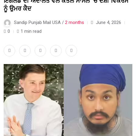
ਇੰਗਲੈਂਡ ਦੀ ਅਦਾਲਤ ਵੱਲੋਂ ਕਤਲ ਮਾਮਲੇ ‘ਚ ਦੋਸ਼ੀ ਵਿਕਰਮ
ਨੂੰ ਉਮਰ ਕੈਦ
Sandip Punjab Mail USA /
2 months
June 4, 2026
0
1 min read