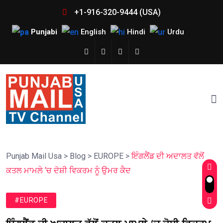
+1-916-320-9444 (USA)
Punjabi
English
Hindi
Urdu
Punjab Mail Usa
>
Blog
>
EUROPE
>
ਇੰਗਲੈਂਡ ਦੀ ਅਦਾਲਤ ਵੱਲੋਂ
ਕਤਲ ਮਾਮਲੇ ‘ਚ ਦੋਸ਼ੀ ਵਿਕਰਮ ਨੂੰ ਉਮਰ ਕੈਦ
#EUROPE