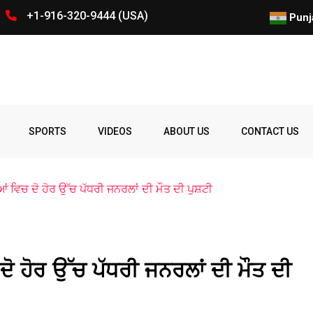
+1-916-320-9444 (USA)
25 ਸਿਟੀਜ਼ਨਸ਼ਿਪ ਪ੍ਰਾਪਤ ਲੋਕਾਂ ਦ
Punj
Spelling
Firing
Ohio
Parade
Party
Police
prize
Student
SPORTS
VIDEOS
ABOUT US
CONTACT US
Bee
ਵਿਚ ਦੋ ਹੋਰ ਉੱਚ ਪੱਧਰੀ ਜਨਰਲਾਂ ਦੀ ਮੌਤ ਦੀ ਪੁਸ਼ਟੀ
 ਹੋਰ ਉੱਚ ਪੱਧਰੀ ਜਨਰਲਾਂ ਦੀ ਮੌਤ ਦੀ