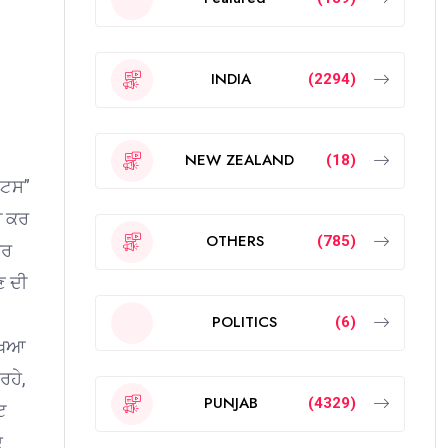
INDIA
(2294)
NEW ZEALAND
(18)
ੇਟਸ”
ੀ ਕਰ
OTHERS
(785)
ਬਰ
ਣ ਦੀ
POLITICS
(6)
ਿਖਿਆ
ਰਹੇ,
PUNJAB
(4329)
ਟ
ਦ