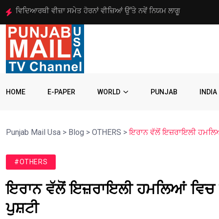
ਗੁਰਜਤਿੰਦਰ ਸਿੰਘ ਰੰਧਾਵਾ ਇੰਟਰਫੇਥ ਕੌਂਸਲ ਦੇ ਪੰਜਵੀਂ ਵਾਰ ਡਾਇਰੈਕਟਰ ਚੁਣੇ
HOME
E-PAPER
WORLD
PUNJAB
INDIA
Punjab Mail Usa
>
Blog
>
OTHERS
>
ਇਰਾਨ ਵੱਲੋਂ ਇਜ਼ਰਾਇਲੀ ਹਮਲਿਆਂ 
#OTHERS
ਇਰਾਨ ਵੱਲੋਂ ਇਜ਼ਰਾਇਲੀ ਹਮਲਿਆਂ ਵਿਚ ਦੋ
ਪੁਸ਼ਟੀ