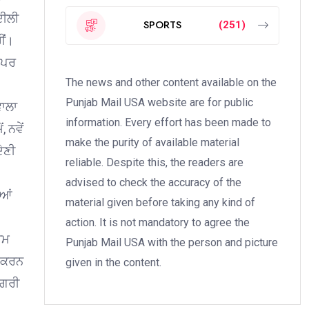
ਦੀਲੀ
SPORTS
(251)
ੀਂ।
 ਪਰ
The news and other content available on the
Punjab Mail USA website are for public
ਵਾਲਾ
information. Every effort has been made to
 ਨਵੇਂ
make the purity of available material
ੇਣੀ
reliable. Despite this, the readers are
advised to check the accuracy of the
ਈਆਂ
material given before taking any kind of
action. It is not mandatory to agree the
ਾਮ
Punjab Mail USA with the person and picture
ਾ ਕਰਨ
given in the content.
ਿਗਰੀ