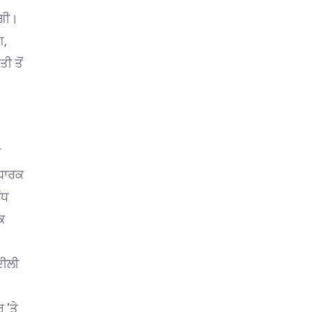
ੇਗੀ।
ਗ,
ੀ ਤੋਂ
ੀ
 ਧਾਰਕ
ੰਧ
ਕ
ਦੀਲੀ
 ‘ਤੇ