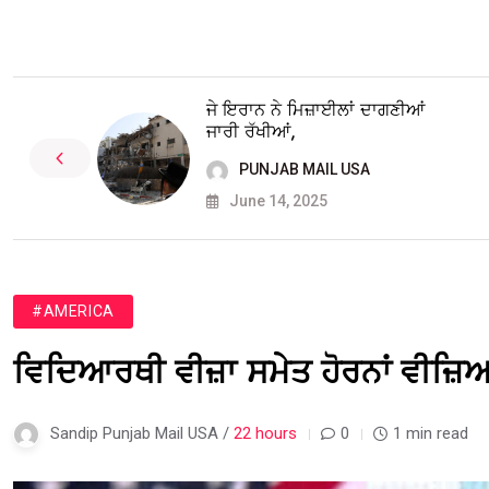
ਜੇ ਇਰਾਨ ਨੇ ਮਿਜ਼ਾਈਲਾਂ ਦਾਗਣੀਆਂ
ਜਾਰੀ ਰੱਖੀਆਂ,
PUNJAB MAIL USA
June 14, 2025
#AMERICA
ਵਿਦਿਆਰਥੀ ਵੀਜ਼ਾ ਸਮੇਤ ਹੋਰਨਾਂ ਵੀਜ਼ਿਆਂ
Sandip Punjab Mail USA /
22 hours
0
1 min read