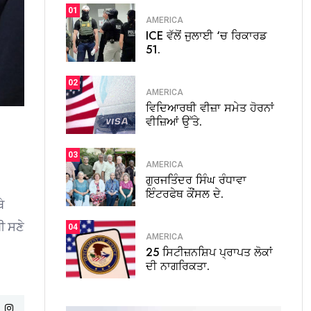
01
AMERICA
ICE ਵੱਲੋਂ ਜੁਲਾਈ ‘ਚ ਰਿਕਾਰਡ
51.
02
AMERICA
ਵਿਦਿਆਰਥੀ ਵੀਜ਼ਾ ਸਮੇਤ ਹੋਰਨਾਂ
ਵੀਜ਼ਿਆਂ ਉੱਤੇ.
03
AMERICA
ਗੁਰਜਤਿੰਦਰ ਸਿੰਘ ਰੰਧਾਵਾ
ਇੰਟਰਫੇਥ ਕੌਂਸਲ ਦੇ.
ੇ
ੀ ਸਣੇ
04
AMERICA
25 ਸਿਟੀਜ਼ਨਸ਼ਿਪ ਪ੍ਰਾਪਤ ਲੋਕਾਂ
ਦੀ ਨਾਗਰਿਕਤਾ.