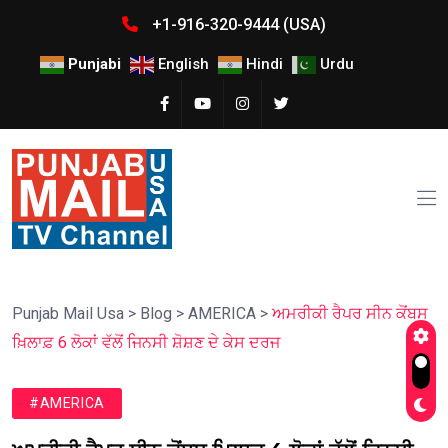
+1-916-320-9444 (USA)
Punjabi
English
Hindi
Urdu
Punjab Mail Usa
>
Blog
>
AMERICA
>
ਅਮਰੀਕੀ ਰੈਪਰ ਸੀਨ ਕੋਂਬਸ
ਖ਼ਿਲਾਫ਼ 6 ਲੋਕਾਂ ਵੱਲੋਂ ਜਿਨਸੀ ਸ਼ੋਸ਼ਣ ਦੇ ਕੇਸ ਦਰਜ
#AMERICA