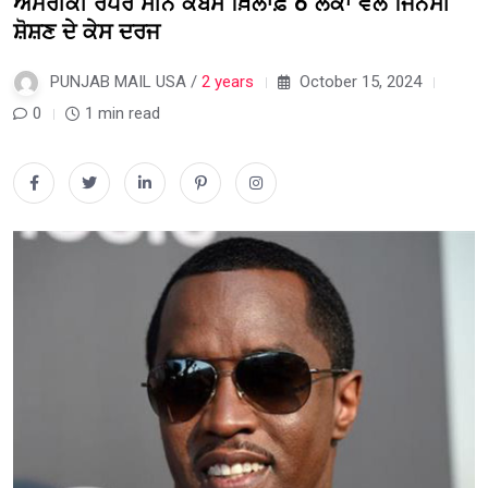
ਅਮਰੀਕੀ ਰੈਪਰ ਸੀਨ ਕੋਂਬਸ ਖ਼ਿਲਾਫ਼ 6 ਲੋਕਾਂ ਵੱਲੋਂ ਜਿਨਸੀ
ਸ਼ੋਸ਼ਣ ਦੇ ਕੇਸ ਦਰਜ
PUNJAB MAIL USA /
2 years
October 15, 2024
0
1 min read