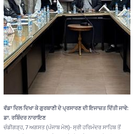
ਵੱਡਾ ਦਿਲ ਦਿਖਾ ਕੇ ਗੁਰਬਾਣੀ ਦੇ ਪ੍ਰਸਾਰਣ ਦੀ ਇਜਾਜ਼ਤ ਦਿੱਤੀ ਜਾਵੇ:
ਡਾ. ਰਬਿੰਦਰ ਨਾਰਾਇਣ
ਚੰਡੀਗੜ੍ਹ, 7 ਅਗਸਤ (ਪੰਜਾਬ ਮੇਲ)- ਸ੍ਰੀ ਹਰਿਮੰਦਰ ਸਾਹਿਬ ਤੋਂ