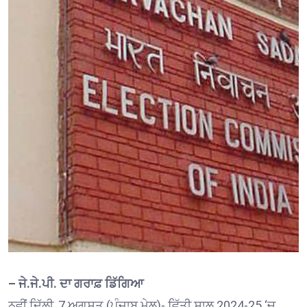
– ਜੇ.ਜੇ.ਪੀ. ਦਾ ਗਰਾਫ਼ ਡਿੱਗਿਆ
ਨਵੀਂ ਦਿੱਲੀ, 7 ਅਗਸਤ (ਪੰਜਾਬ ਮੇਲ)- ਵਿੱਤੀ ਸਾਲ 2024-25 ‘ਚ