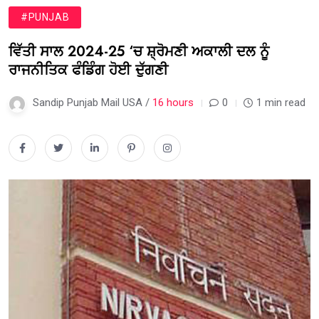
#PUNJAB
ਵਿੱਤੀ ਸਾਲ 2024-25 ‘ਚ ਸ਼੍ਰੋਮਣੀ ਅਕਾਲੀ ਦਲ ਨੂੰ
ਰਾਜਨੀਤਿਕ ਫੰਡਿੰਗ ਹੋਈ ਦੁੱਗਣੀ
Sandip Punjab Mail USA /
16 hours
0
1 min read