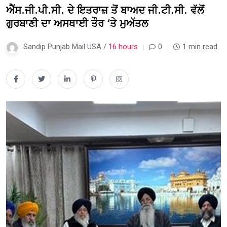
ਐੱਸ.ਜੀ.ਪੀ.ਸੀ. ਦੇ ਇਤਰਾਜ਼ ਤੋਂ ਬਾਅਦ ਜੀ.ਟੀ.ਸੀ. ਵੱਲੋਂ
ਗੁਰਬਾਣੀ ਦਾ ਅਸਥਾਈ ਤੌਰ ‘ਤੇ ਮੁਅੱਤਲ
Sandip Punjab Mail USA /
16 hours
0
1 min read