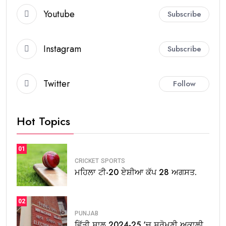
Youtube
Subscribe
Instagram
Subscribe
Twitter
Follow
Hot Topics
01
CRICKET
SPORTS
ਮਹਿਲਾ ਟੀ-20 ਏਸ਼ੀਆ ਕੱਪ 28 ਅਗਸਤ.
02
PUNJAB
ਵਿੱਤੀ ਸਾਲ 2024-25 ‘ਚ ਸ਼੍ਰੋਮਣੀ ਅਕਾਲੀ.