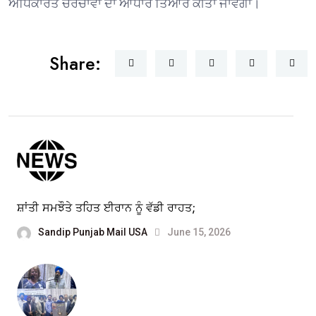
ਅਧਿਕਾਰਤ ਚਰਚਾਵਾਂ ਦਾ ਆਧਾਰ ਤਿਆਰ ਕੀਤਾ ਜਾਵੇਗਾ।
Share:
ਸ਼ਾਂਤੀ ਸਮਝੌਤੇ ਤਹਿਤ ਈਰਾਨ ਨੂੰ ਵੱਡੀ ਰਾਹਤ;
Sandip Punjab Mail USA
June 15, 2026