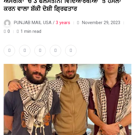
ਅਮਰੀਕਾ ‘ਚ 3 ਫਲਸਤੀਨੀ ਵਿਦਿਆਰਥੀਆਂ ‘ਤੇ ਹਮਲਾ
ਕਰਨ ਵਾਲਾ ਸ਼ੱਕੀ ਦੋਸ਼ੀ ਗ੍ਰਿਫਤਾਰ
PUNJAB MAIL USA /
3 years
November 29, 2023
0
1 min read