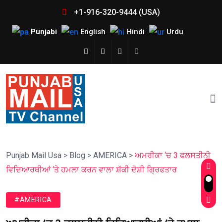
+1-916-320-9444 (USA)
Punjabi
English
Hindi
Urdu
Punjab Mail Usa
>
Blog
>
AMERICA
>
ਅਮਰੀਕਾ ‘ਚ 3 ਫਲਸਤੀਨੀ
ਵਿਦਿਆਰਥੀਆਂ ‘ਤੇ ਹਮਲਾ ਕਰਨ ਵਾਲਾ ਸ਼ੱਕੀ ਦੋਸ਼ੀ ਗ੍ਰਿਫਤਾਰ
#AMERICA