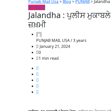
Punjab Mail Usa
>
Blog
>
PUNJAB
>
Jalandha :
#PUNJAB
Jalandha : ਪੁਲੀਸ ਮੁਕਾਬਲੇ ‘
ਜ਼ਖ਼ਮੀ
PUNJAB MAIL USA /
3 years
January 21, 2024
0
1 min read