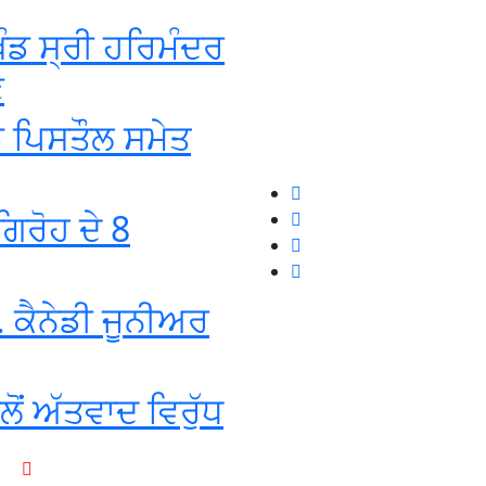
ੰਡ ਸ੍ਰੀ ਹਰਿਮੰਦਰ
ਣ
ਡ ਪਿਸਤੌਲ ਸਮੇਤ
ਿਰੋਹ ਦੇ 8
 ਕੈਨੇਡੀ ਜੂਨੀਅਰ
ਂ ਅੱਤਵਾਦ ਵਿਰੁੱਧ
+1-916-320-9444 (USA)