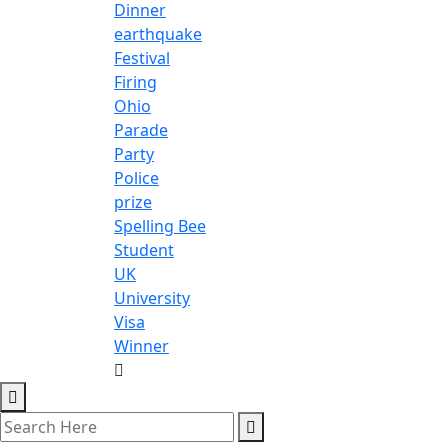
Dinner
earthquake
Festival
Firing
Ohio
Parade
Party
Police
prize
Spelling Bee
Student
UK
University
Visa
Winner