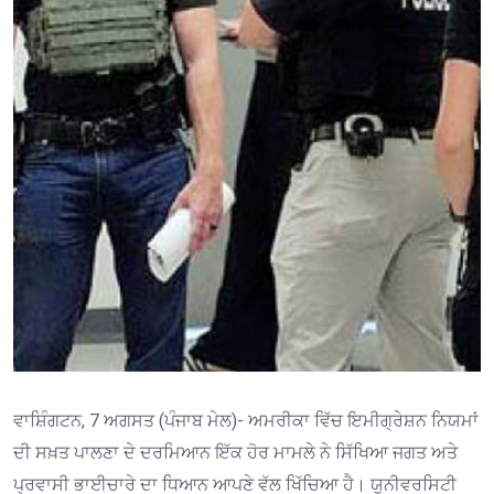
ਵਾਸ਼ਿੰਗਟਨ, 7 ਅਗਸਤ (ਪੰਜਾਬ ਮੇਲ)- ਅਮਰੀਕਾ ਵਿੱਚ ਇਮੀਗ੍ਰੇਸ਼ਨ ਨਿਯਮਾਂ
ਦੀ ਸਖ਼ਤ ਪਾਲਣਾ ਦੇ ਦਰਮਿਆਨ ਇੱਕ ਹੋਰ ਮਾਮਲੇ ਨੇ ਸਿੱਖਿਆ ਜਗਤ ਅਤੇ
ਪ੍ਰਵਾਸੀ ਭਾਈਚਾਰੇ ਦਾ ਧਿਆਨ ਆਪਣੇ ਵੱਲ ਖਿੱਚਿਆ ਹੈ। ਯੂਨੀਵਰਸਿਟੀ