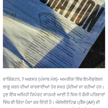
ਵਾਸ਼ਿੰਗਟਨ, 7 ਅਗਸਤ (ਪੰਜਾਬ ਮੇਲ)- ਅਮਰੀਕਾ ਵਿੱਚ ਇਮੀਗ੍ਰੇਸ਼ਨ
ਲਾਗੂ ਕਰਨ ਦੀਆਂ ਕਾਰਵਾਈਆਂ ਹੋਰ ਸਖ਼ਤ ਹੁੰਦੀਆਂ ਜਾ ਰਹੀਆਂ ਹਨ।
ਹੁਣ ਇੱਕ ਅਜਿਹੀ ਰਿਪੋਰਟ ਸਾਹਮਣੇ ਆਈ ਹੈ ਜਿਸ ਨੇ ਫੌਜੀ ਪਰਿਵਾਰਾਂ
ਵਿੱਚ ਵੀ ਚਿੰਤਾ ਪੈਦਾ ਕਰ ਦਿੱਤੀ ਹੈ। ਐਸੋਸੀਏਟਿਡ ਪ੍ਰੈੱਸ (AP) ਦੀ