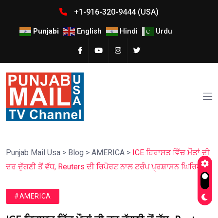
+1-916-320-9444 (USA)
Punjabi
English
Hindi
Urdu
Punjab Mail Usa
>
Blog
>
AMERICA
>
ICE ਹਿਰਾਸਤ ਵਿੱਚ ਮੌਤਾਂ ਦੀ
ਦਰ ਦੁੱਗਣੀ ਤੋਂ ਵੱਧ, Reuters ਦੀ ਰਿਪੋਰਟ ਨਾਲ ਟਰੰਪ ਪ੍ਰਸ਼ਾਸਨ ਘਿਰਿਆ
#AMERICA