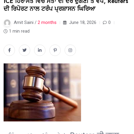
ICE ਹਿਰਾਸਤ ਵਿੱਚ ਮੌਤਾਂ ਦੀ ਦਰ ਦੁੱਗਣੀ ਤੋਂ ਵੱਧ, Reuters
ਦੀ ਰਿਪੋਰਟ ਨਾਲ ਟਰੰਪ ਪ੍ਰਸ਼ਾਸਨ ਘਿਰਿਆ
Amit Saini /
2 months
June 18, 2026
0
1 min read