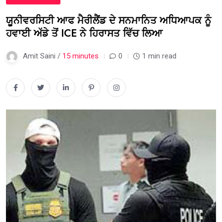
ਯੂਨੀਵਰਸਿਟੀ ਆਫ ਮੈਰੀਲੈਂਡ ਦੇ ਸਨਮਾਨਿਤ ਅਧਿਆਪਕ ਨੂੰ
ਹਵਾਈ ਅੱਡੇ ਤੋਂ ICE ਨੇ ਹਿਰਾਸਤ ਵਿੱਚ ਲਿਆ
Amit Saini /
15 minutes
0
1 min read