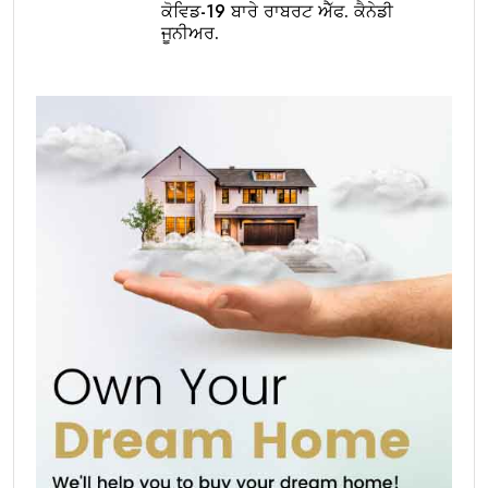
ਕੋਵਿਡ-19 ਬਾਰੇ ਰਾਬਰਟ ਐੱਫ. ਕੈਨੇਡੀ
ਜੂਨੀਅਰ.