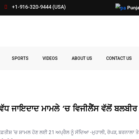
+1-916-320-9444 (USA)
ਕੋਵਿਡ-19 ਬਾਰੇ ਰਾਬਰਟ ਐੱਫ. ਕੈਨੇ
Punja
Spelling
Firing
Ohio
Parade
Party
Police
prize
Student
SPORTS
VIDEOS
ABOUT US
CONTACT US
Bee
ੱਧ ਜਾਇਦਾਦ ਮਾਮਲੇ ‘ਚ ਵਿਜੀਲੈਂਸ ਵੱਲੋਂ ਬਲਬੀਰ
 ਤਫ਼ਤੀਸ਼ ‘ਚ ਸ਼ਾਮਲ ਹੋਣ ਲਈ 21 ਅਪ੍ਰੈਲ ਨੂੰ ਸੱਦਿਆ -ਮੁਹਾਲੀ, ਰੋਪੜ, ਬਰਨਾਲਾ ਤੇ