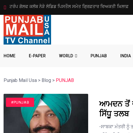
ਅਮਰੀਕਾ ਵੱਲੋਂ ਨਸ਼ਾ ਤਸਕਰੀ ਗਿਰੋਹ ਦੇ 8 ਆਗੂਆਂ ‘ਤੇ 10
HOME
E-PAPER
WORLD
PUNJAB
INDIA
Punjab Mail Usa
>
Blog
>
PUNJAB
ਆਮਦਨ ਤੋਂ ਵ
#PUNJAB
ਸਿੱਧੂ ਤਲਬ
-ਸਾਬਕਾ ਮੰਤਰੀ ਨੂੰ