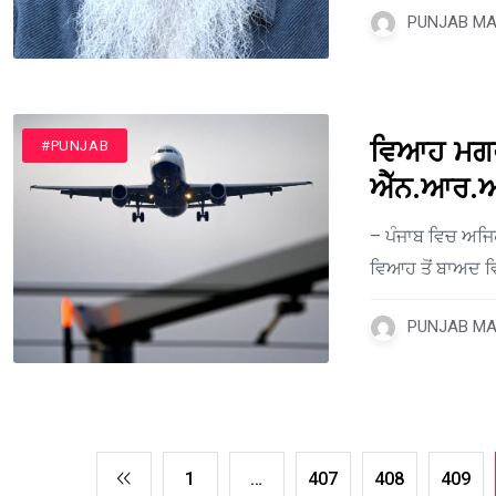
PUNJAB MAI
ਵਿਆਹ ਮਗਰੋਂ
#PUNJAB
ਐੱਨ.ਆਰ.
– ਪੰਜਾਬ ਵਿਚ ਅਜਿਹ
ਵਿਆਹ ਤੋਂ ਬਾਅਦ ਵ
PUNJAB MAI
1
…
407
408
409