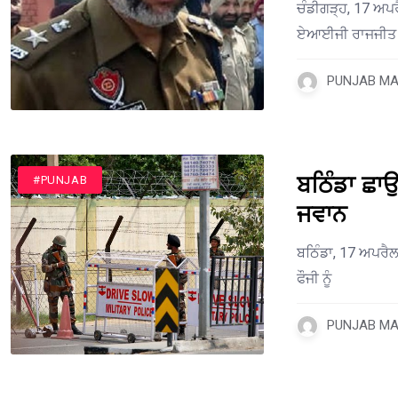
ਚੰਡੀਗੜ੍ਹ, 17 ਅਪਰੈ
ਏਆਈਜੀ ਰਾਜਜੀਤ ਸਿ
PUNJAB MAI
ਬਠਿੰਡਾ ਛਾਉ
#PUNJAB
ਜਵਾਨ
ਬਠਿੰਡਾ, 17 ਅਪਰੈਲ 
ਫੌਜੀ ਨੂੰ
PUNJAB MAI