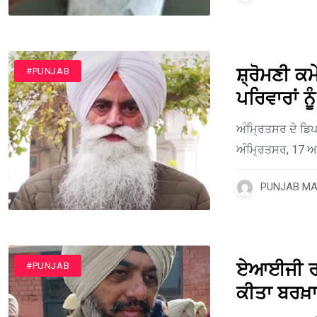
ਸ਼੍ਰੋਮਣੀ ਕਮ
#PUNJAB
ਪਰਿਵਾਰਾਂ ਨ
ਅੰਮ੍ਰਿਤਸਰ ਦੇ ਡਿ
ਅੰਮ੍ਰਿਤਸਰ, 17 ਅਪ੍
PUNJAB MAI
ਏਆਈਜੀ ਰਾਜਜ
#PUNJAB
ਕੀਤਾ ਬਰਖ਼