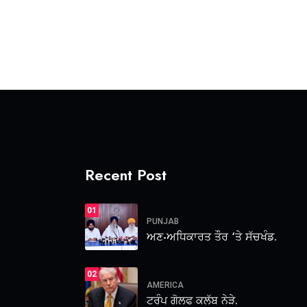
Recent Post
01
PUNJAB
ਅਣ-ਅਧਿਕਾਰਤ ਤੌਰ ‘ਤੇ ਸੱਚਖੰਡ.
02
AMERICA
ਟਰੰਪ ਗੋਲਫ ਕਲੱਬ ਨੇੜੇ.