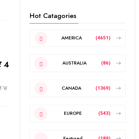
Hot Catagories
AMERICA
(4651)
ਏ 4
AUSTRALIA
(86)
CANADA
ੇ ‘ਚ
(1369)
EUROPE
(543)
Featured
(189)