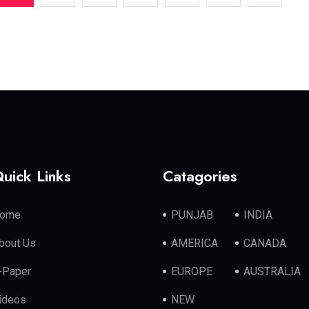
uick Links
Catagories
ome
PUNJAB
INDIA
bout Us
AMERICA
CANADA
-Paper
EUROPE
AUSTRALIA
ideos
NEW