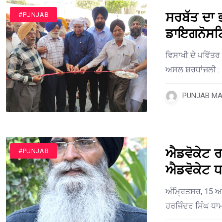
ਸਰਬੱਤ ਦਾ ਭ
#PUNJAB
ਡਾਇਗਨੋਸਟਿ
ਵਿਸਾਖੀ ਦੇ ਪਵਿੱਤਰ ਦ
ਅਸਲ ਸ਼ਰਧਾਂਜਲੀ :
PUNJAB MAI
ਐਡਵੋਕੇਟ ਰਾ
#PUNJAB
ਐਡਵੋਕੇਟ ਧ
ਅੰਮ੍ਰਿਤਸਰ, 15 ਅਪ
ਹਰਜਿੰਦਰ ਸਿੰਘ ਧਾਮ