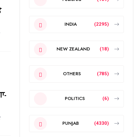
ੇ
INDIA
(2295)
NEW ZEALAND
(18)
OTHERS
(785)
ਾ-
POLITICS
(6)
ਟ
PUNJAB
(4330)