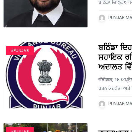
ਬਠਿੰਡਾ ਜ਼ਿਲ੍ਹਿਆਂ 
PUNJAB MAI
ਬਠਿੰਡਾ ਦਿ
#PUNJAB
ਸਹਾਇਕ ਰਸ਼ਿ
ਅਦਾਲਤ ਵਿੱ
ਚੰਡੀਗੜ, 18 ਅਪ੍ਰੈ
ਰਤਨ ਕੋਟਫੱਤਾ ਅਤੇ 
PUNJAB MAI
#PUNJAB