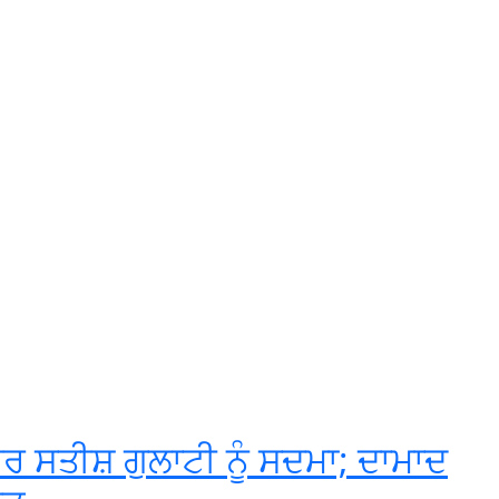
ਰ ਸਤੀਸ਼ ਗੁਲਾਟੀ ਨੂੰ ਸਦਮਾ; ਦਾਮਾਦ