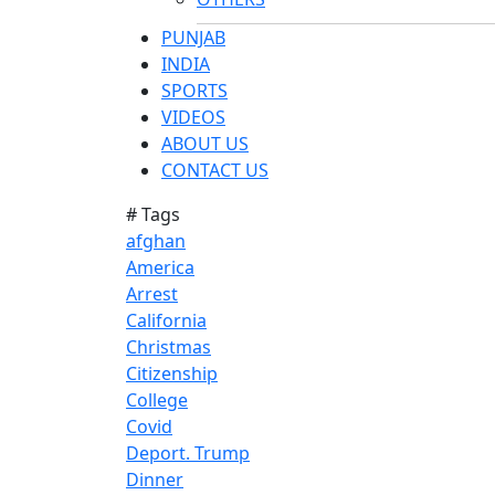
PUNJAB
INDIA
SPORTS
VIDEOS
ABOUT US
CONTACT US
# Tags
afghan
America
Arrest
California
Christmas
Citizenship
College
Covid
Deport. Trump
Dinner