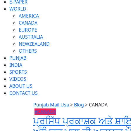
E-PAPER
WORLD
AMERICA
CANADA
EUROPE
AUSTRALIA
NEWZEALAND
OTHERS
PUNJAB
INDIA
SPORTS
VIDEOS
ABOUT US
CONTACT US
Punjab Mail Usa
>
Blog
>
CANADA
#CANADA
ਪ੍ਰਸਿੱਧ ਪ੍ਰਕਾਸ਼ਕ ਅਤੇ ਸ਼ਾਇ