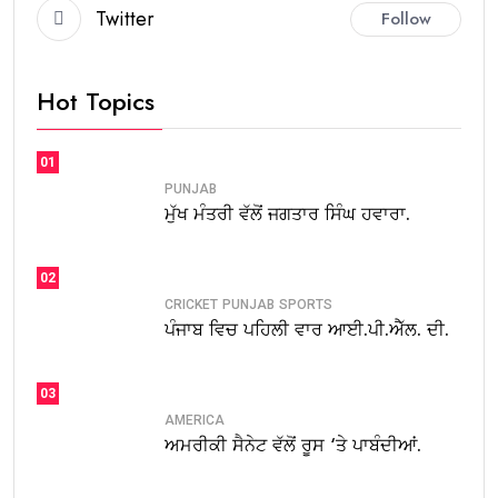
Twitter
Follow
Hot Topics
01
PUNJAB
ਮੁੱਖ ਮੰਤਰੀ ਵੱਲੋਂ ਜਗਤਾਰ ਸਿੰਘ ਹਵਾਰਾ.
02
CRICKET
PUNJAB
SPORTS
ਪੰਜਾਬ ਵਿਚ ਪਹਿਲੀ ਵਾਰ ਆਈ.ਪੀ.ਐੱਲ. ਦੀ.
03
AMERICA
ਅਮਰੀਕੀ ਸੈਨੇਟ ਵੱਲੋਂ ਰੂਸ ‘ਤੇ ਪਾਬੰਦੀਆਂ.