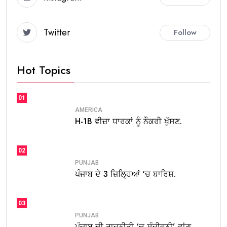
Twitter
Follow
Hot Topics
01
AMERICA
H-1B ਵੀਜ਼ਾ ਧਾਰਕਾਂ ਨੂੰ ਨੌਕਰੀ ਖੁੱਸਣ.
02
PUNJAB
ਪੰਜਾਬ ਦੇ 3 ਜ਼ਿਲ੍ਹਿਆਂ ‘ਚ ਬਾਰਿਸ਼.
03
PUNJAB
ਪੰਜਾਬ ਦੀ ਰਾਜਨੀਤੀ ‘ਚ ਸੰਜੀਵਨੀ’ ਵਾਂਗ.