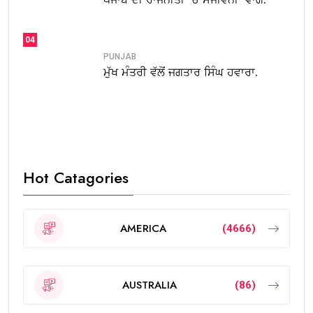
04
PUNJAB
ਮੁੱਖ ਮੰਤਰੀ ਵੱਲੋਂ ਜਗਤਾਰ ਸਿੰਘ ਹਵਾਰਾ.
Hot Catagories
AMERICA
(4666)
AUSTRALIA
(86)