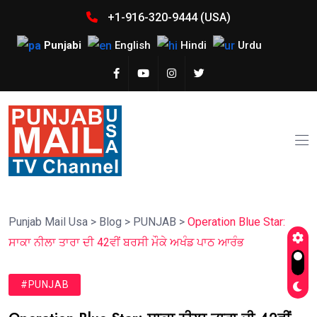
+1-916-320-9444 (USA)
Punjabi
English
Hindi
Urdu
Punjab Mail Usa
>
Blog
>
PUNJAB
>
Operation Blue Star:
ਸਾਕਾ ਨੀਲਾ ਤਾਰਾ ਦੀ 42ਵੀਂ ਬਰਸੀ ਮੌਕੇ ਅਖੰਡ ਪਾਠ ਆਰੰਭ
#PUNJAB