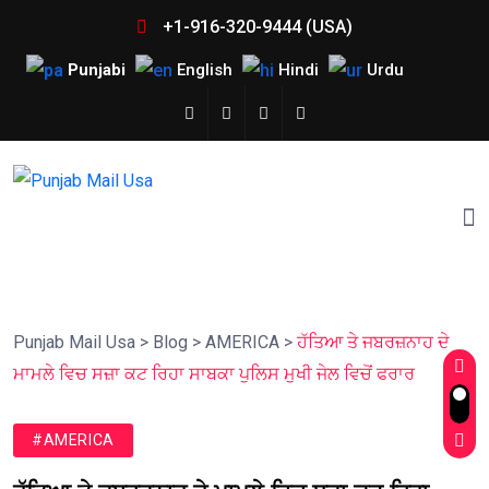
+1-916-320-9444 (USA)
Punjabi
English
Hindi
Urdu
Punjab Mail Usa
>
Blog
>
AMERICA
>
ਹੱਤਿਆ ਤੇ ਜਬਰਜ਼ਨਾਹ ਦੇ
ਮਾਮਲੇ ਵਿਚ ਸਜ਼ਾ ਕਟ ਰਿਹਾ ਸਾਬਕਾ ਪੁਲਿਸ ਮੁਖੀ ਜੇਲ ਵਿਚੋਂ ਫਰਾਰ
#AMERICA