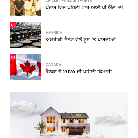
CRICKET
PUNJAB
SPORTS
ਪੰਜਾਬ ਵਿਚ ਪਹਿਲੀ ਵਾਰ ਆਈ.ਪੀ.ਐੱਲ. ਦੀ.
03
AMERICA
ਅਮਰੀਕੀ ਸੈਨੇਟ ਵੱਲੋਂ ਰੂਸ ‘ਤੇ ਪਾਬੰਦੀਆਂ.
04
CANADA
ਕੈਨੇਡਾ ਤੋਂ 2026 ਦੀ ਪਹਿਲੀ ਛਿਮਾਹੀ.