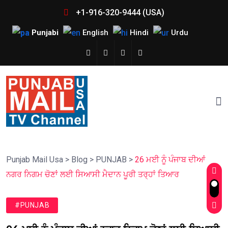
+1-916-320-9444 (USA)
Punjabi
English
Hindi
Urdu
Punjab Mail Usa
>
Blog
>
PUNJAB
>
26 ਮਈ ਨੂੰ ਪੰਜਾਬ ਦੀਆਂ
ਨਗਰ ਨਿਗਮ ਚੋਣਾਂ ਲਈ ਸਿਆਸੀ ਮੈਦਾਨ ਪੂਰੀ ਤਰ੍ਹਾਂ ਤਿਆਰ
#PUNJAB