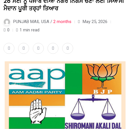
26 ਮਈ ਨੂੰ ਪੰਜਾਬ ਦੀਆਂ ਨਗਰ ਨਿਗਮ ਚੋਣਾਂ ਲਈ ਸਿਆਸੀ
ਮੈਦਾਨ ਪੂਰੀ ਤਰ੍ਹਾਂ ਤਿਆਰ
PUNJAB MAIL USA /
2 months
May 25, 2026
0
1 min read