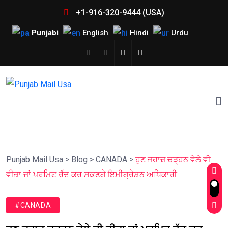
+1-916-320-9444 (USA)
Punjabi
English
Hindi
Urdu
Punjab Mail Usa
>
Blog
>
CANADA
>
ਹੁਣ ਜਹਾਜ਼ ਚੜ੍ਹਨ ਵੇਲੇ ਵੀ
ਵੀਜ਼ਾ ਜਾਂ ਪਰਮਿਟ ਰੱਦ ਕਰ ਸਕਣਗੇ ਇਮੀਗ੍ਰੇਸ਼ਨ ਅਧਿਕਾਰੀ
#CANADA