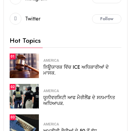
Twitter
Follow
Hot Topics
01
AMERICA
ਨਿਊਯਾਰਕ ਵਿੱਚ ICE ਅਧਿਕਾਰੀਆਂ ਦੇ
ਮਾਸਕ.
02
AMERICA
ਯੂਨੀਵਰਸਿਟੀ ਆਫ ਮੈਰੀਲੈਂਡ ਦੇ ਸਨਮਾਨਿਤ
ਅਧਿਆਪਕ.
03
AMERICA
ਅਮਰੀਕੀ ਫੌਜੀਆਂ ਦੇ 50 ਤੋਂ ਵੱਧ.