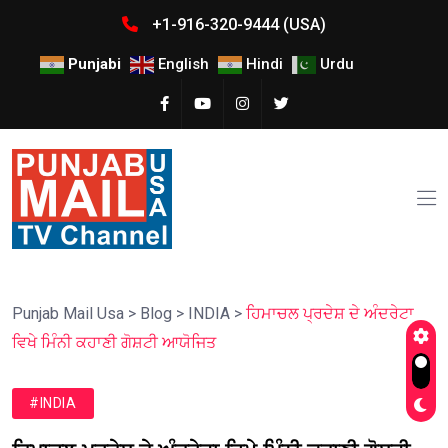
+1-916-320-9444 (USA)
Punjabi
English
Hindi
Urdu
Punjab Mail Usa
>
Blog
>
INDIA
>
ਹਿਮਾਚਲ ਪ੍ਰਦੇਸ਼ ਦੇ ਅੰਦਰੇਟਾ
ਵਿਖੇ ਮਿੰਨੀ ਕਹਾਣੀ ਗੋਸ਼ਟੀ ਆਯੋਜਿਤ
#INDIA