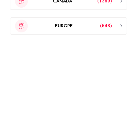
CANADA
(1369)
EUROPE
(543)
Featured
(189)
INDIA
(2295)
NEW ZEALAND
(18)
OTHERS
(785)