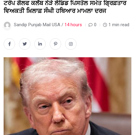
ਟਰੰਪ ਗੋਲਫ ਕਲੱਬ ਨੇੜੇ ਲੋਡਿਡ ਪਿਸਤੌਲ ਸਮੇਤ ਗ੍ਰਿਫ਼ਤਾਰ
ਵਿਅਕਤੀ ਖ਼ਿਲਾਫ਼ ਸੰਘੀ ਹਥਿਆਰ ਮਾਮਲਾ ਦਰਜ
Sandip Punjab Mail USA /
14 hours
0
1 min read