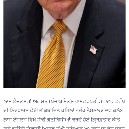
ਲਾਸ ਏਂਜਲਸ, 6 ਅਗਸਤ (ਪੰਜਾਬ ਮੇਲ)- ਰਾਸ਼ਟਰਪਤੀ ਡੋਨਾਲਡ ਟਰੰਪ
ਦੀ ਨਿਰਧਾਰਤ ਫੇਰੀ ਤੋਂ ਕੁਝ ਦਿਨ ਪਹਿਲਾਂ ਟਰੰਪ ਨੈਸ਼ਨਲ ਗੋਲਫ ਕਲੱਬ
ਲਾਸ ਏਂਜਲਸ ਵਿਖੇ ਸ਼ੱਕੀ ਗਤੀਵਿਧੀਆਂ ਕਰਦੇ ਹੋਏ ਗ੍ਰਿਫ਼ਤਾਰ ਕੀਤੇ
ਗਏ ਡਾਊਨੀ ਨਿਵਾਸੀ ਖ਼ਿਲਾਫ਼ ਸੰਘੀ ਹਥਿਆਰ ਅਪਰਾਧ ਦਾ ਕੇਸ ਦਰਜ