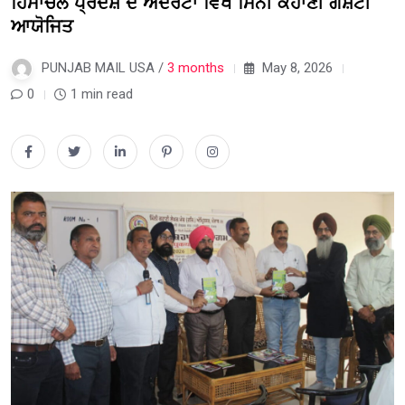
ਹਿਮਾਚਲ ਪ੍ਰਦੇਸ਼ ਦੇ ਅੰਦਰੇਟਾ ਵਿਖੇ ਮਿੰਨੀ ਕਹਾਣੀ ਗੋਸ਼ਟੀ
ਆਯੋਜਿਤ
PUNJAB MAIL USA /
3 months
May 8, 2026
0
1 min read