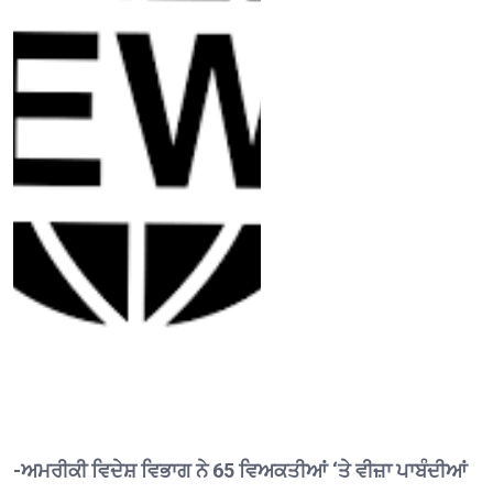
-ਅਮਰੀਕੀ ਵਿਦੇਸ਼ ਵਿਭਾਗ ਨੇ 65 ਵਿਅਕਤੀਆਂ ‘ਤੇ ਵੀਜ਼ਾ ਪਾਬੰਦੀਆਂ