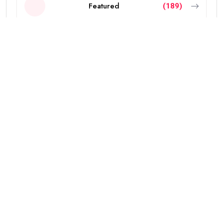
Featured
(189)
INDIA
(2297)
NEW ZEALAND
(18)
OTHERS
(785)
POLITICS
(6)
PUNJAB
(4336)