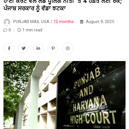
ਹਾਈ ਕੋਰਟ ਵੱਲੋਂ ਲੈਂਡ ਪੂਲਿੰਗ ਨੀਤੀ ‘ਤੇ 4 ਹਫ਼ਤੇ ਲਈ ਰੋਕ;
ਪੰਜਾਬ ਸਰਕਾਰ ਨੂੰ ਵੱਡਾ ਝਟਕਾ
PUNJAB MAIL USA /
12 months
August 9, 2025
0
1 min read