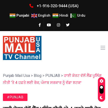
+1-916-320-9444 (USA)
Punjabi
English
Hindi
Urdu
Punjab Mail Usa
>
Blog
>
PUNJAB
>
ਹਾਈ ਕੋਰਟ ਵੱਲੋਂ ਲੈਂਡ ਪੂਲਿੰਗ
ਨੀਤੀ ‘ਤੇ 4 ਹਫ਼ਤੇ ਲਈ ਰੋਕ; ਪੰਜਾਬ ਸਰਕਾਰ ਨੂੰ ਵੱਡਾ ਝਟਕਾ
#PUNJAB