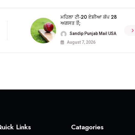
ਮਹਿਲਾ ਟੀ-20 ਏਸ਼ੀਆ ਕੱਪ 28
ਅਗਸਤ ਤੋਂ;
Sandip Punjab Mail USA
August 7, 2026
uick Links
Catagories