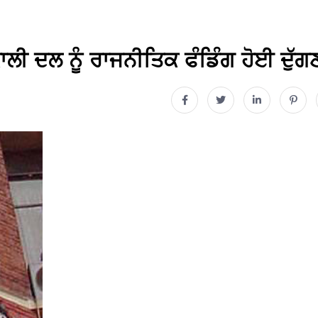
ਲੀ ਦਲ ਨੂੰ ਰਾਜਨੀਤਿਕ ਫੰਡਿੰਗ ਹੋਈ ਦੁੱਗ