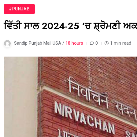
#PUNJAB
ਵਿੱਤੀ ਸਾਲ 2024-25 ‘ਚ ਸ਼੍ਰੋਮਣੀ ਅਕਾ
Sandip Punjab Mail USA /
18 hours
0
1 min read