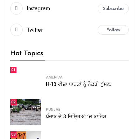
Instagram
Subscribe
Twitter
Follow
Hot Topics
01
AMERICA
H-1B ਵੀਜ਼ਾ ਧਾਰਕਾਂ ਨੂੰ ਨੌਕਰੀ ਖੁੱਸਣ.
02
PUNJAB
ਪੰਜਾਬ ਦੇ 3 ਜ਼ਿਲ੍ਹਿਆਂ ‘ਚ ਬਾਰਿਸ਼.
03