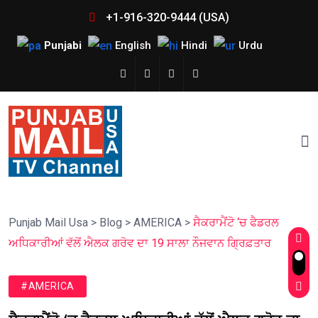
+1-916-320-9444 (USA)
Punjabi
English
Hindi
Urdu
Punjab Mail Usa
>
Blog
>
AMERICA
>
ਸੈਕਰਾਮੈਂਟੋ ‘ਚ ਫੈਡਰਲ
ਅਧਿਕਾਰੀਆਂ ਵੱਲੋਂ ਐਲਕ ਗਰੋਵ ਦਾ 19 ਸਾਲਾ ਨੌਜਵਾਨ ਗ੍ਰਿਫ਼ਤਾਰ
#AMERICA