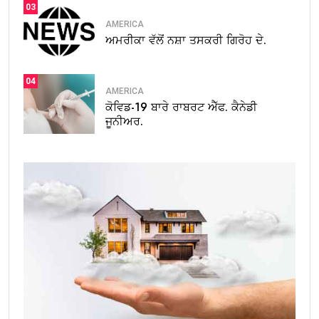
03
AMERICA
ਅਮਰੀਕਾ ਵੱਲੋਂ ਨਸ਼ਾ ਤਸਕਰੀ ਗਿਰੋਹ ਦੇ.
04
AMERICA
ਕੋਵਿਡ-19 ਬਾਰੇ ਰਾਬਰਟ ਐੱਫ. ਕੈਨੇਡੀ
ਜੂਨੀਅਰ.