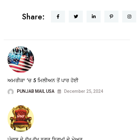
Share:
ਅਮਰੀਕਾ ‘ਚ 5 ਮਿਲੀਅਨ ਤੋਂ ਪਾਰ ਹੋਈ
PUNJAB MAIL USA
December 25, 2024
ਪੰਜਾਬ ਦੇ ਵੱਖ-ਵੱਖ ਨਗਰ ਨਿਗਮਾਂ ਦੇ ਮੇਅਰ