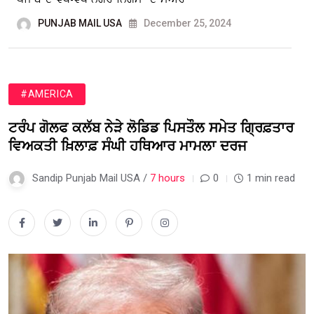
PUNJAB MAIL USA
December 25, 2024
#AMERICA
ਟਰੰਪ ਗੋਲਫ ਕਲੱਬ ਨੇੜੇ ਲੋਡਿਡ ਪਿਸਤੌਲ ਸਮੇਤ ਗ੍ਰਿਫ਼ਤਾਰ
ਵਿਅਕਤੀ ਖ਼ਿਲਾਫ਼ ਸੰਘੀ ਹਥਿਆਰ ਮਾਮਲਾ ਦਰਜ
Sandip Punjab Mail USA /
7 hours
0
1 min read