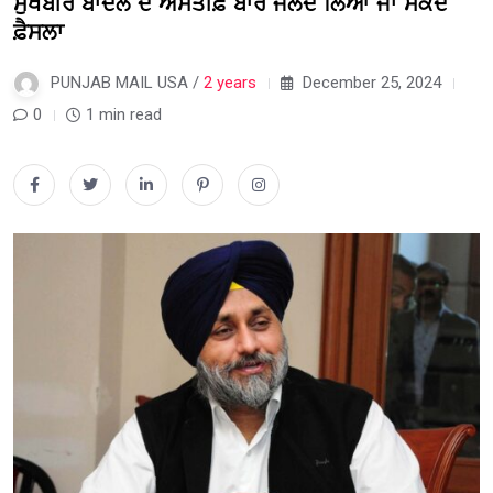
ਸੁਖਬੀਰ ਬਾਦਲ ਦੇ ਅਸਤੀਫ਼ੇ ਬਾਰੇ ਜਲਦ ਲਿਆ ਜਾ ਸਕਦੈ
ਫ਼ੈਸਲਾ
PUNJAB MAIL USA /
2 years
December 25, 2024
0
1 min read