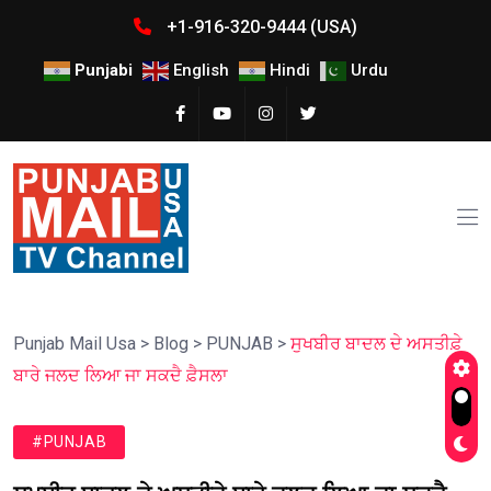
+1-916-320-9444 (USA)
Punjabi
English
Hindi
Urdu
Punjab Mail Usa
>
Blog
>
PUNJAB
>
ਸੁਖਬੀਰ ਬਾਦਲ ਦੇ ਅਸਤੀਫ਼ੇ
ਬਾਰੇ ਜਲਦ ਲਿਆ ਜਾ ਸਕਦੈ ਫ਼ੈਸਲਾ
#PUNJAB