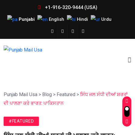
+1-916-320-9444 (USA)
Punjabi
English
Hindi
Urdu
Punjab Mail Usa
>
Blog
>
Featured
>
ਸਿੰਧ ਜਲ ਸੰਧੀ ਦੀਆਂ ਸ਼ਰਤਾਂ
ਦੀ ਪਾਲਣਾ ਕਰੇ ਭਾਰਤ: ਪਾਕਿਸਤਾਨ
#FEATURED