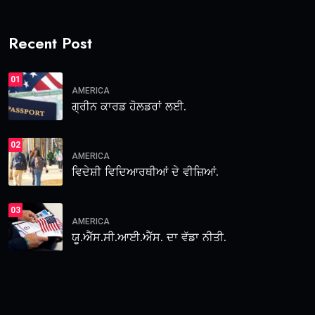
Recent Post
01
AMERICA
ਗ੍ਰੀਨ ਕਾਰਡ ਹੋਲਡਰਾਂ ਲਈ.
02
AMERICA
ਵਿਦੇਸ਼ੀ ਵਿਦਿਆਰਥੀਆਂ ਦੇ ਵੀਜ਼ਿਆਂ.
03
AMERICA
ਯੂ.ਐੱਸ.ਸੀ.ਆਈ.ਐੱਸ. ਦਾ ਵੱਡਾ ਨੀਤੀ.