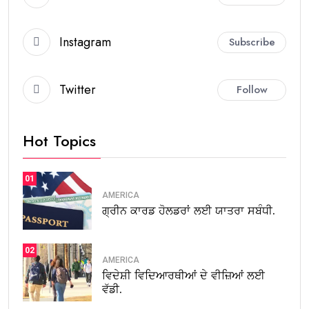
Instagram
Subscribe
Twitter
Follow
Hot Topics
01
AMERICA
ਗ੍ਰੀਨ ਕਾਰਡ ਹੋਲਡਰਾਂ ਲਈ ਯਾਤਰਾ ਸਬੰਧੀ.
02
AMERICA
ਵਿਦੇਸ਼ੀ ਵਿਦਿਆਰਥੀਆਂ ਦੇ ਵੀਜ਼ਿਆਂ ਲਈ
ਵੱਡੀ.