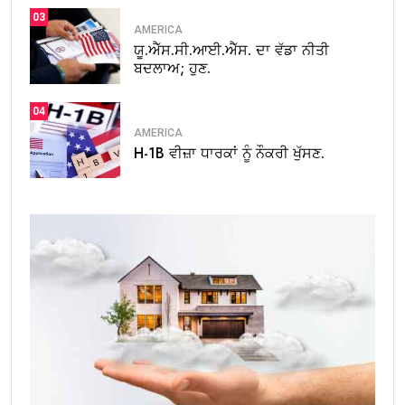
03
AMERICA
ਯੂ.ਐੱਸ.ਸੀ.ਆਈ.ਐੱਸ. ਦਾ ਵੱਡਾ ਨੀਤੀ
ਬਦਲਾਅ; ਹੁਣ.
04
AMERICA
H-1B ਵੀਜ਼ਾ ਧਾਰਕਾਂ ਨੂੰ ਨੌਕਰੀ ਖੁੱਸਣ.