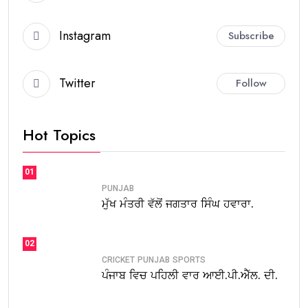
Instagram
Subscribe
Twitter
Follow
Hot Topics
01
PUNJAB
ਮੁੱਖ ਮੰਤਰੀ ਵੱਲੋਂ ਜਗਤਾਰ ਸਿੰਘ ਹਵਾਰਾ.
02
CRICKET
PUNJAB
SPORTS
ਪੰਜਾਬ ਵਿਚ ਪਹਿਲੀ ਵਾਰ ਆਈ.ਪੀ.ਐੱਲ. ਦੀ.