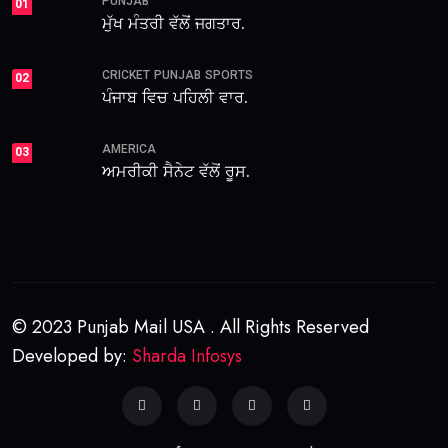
PUNJAB
01
ਮੁੱਖ ਮੰਤਰੀ ਵੱਲੋਂ ਜਗਤਾਰ.
CRICKET
PUNJAB
SPORTS
02
ਪੰਜਾਬ ਵਿਚ ਪਹਿਲੀ ਵਾਰ.
AMERICA
03
ਅਮਰੀਕੀ ਸੈਨੇਟ ਵੱਲੋਂ ਰੂਸ.
© 2023 Punjab Mail USA . All Rights Reserved
Developed by:
Sharda Infosys