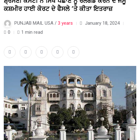
ਸ਼੍ਰੋਮਣੀ ਕਮੇਟੀ ਨੇ ਸਿੱਖ ਪਛਾਣ ਨੂੰ ਰਲਗੱਡ ਕਰਨ ਦੇ ਜੰਮੂ
ਕਸ਼ਮੀਰ ਹਾਈ ਕੋਰਟ ਦੇ ਫੈਸਲੇ ’ਤੇ ਕੀਤਾ ਇਤਰਾਜ਼
PUNJAB MAIL USA /
3 years
January 18, 2024
0
1 min read