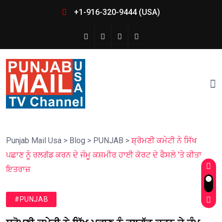
+1-916-320-9444 (USA)
Punjab Mail Usa
>
Blog
>
PUNJAB
>
ਸ਼੍ਰੋਮਣੀ ਕਮੇਟੀ ਨੇ ਸਿੱਖ
ਪਛਾਣ ਨੂੰ ਰਲਗੱਡ ਕਰਨ ਦੇ ਜੰਮੂ ਕਸ਼ਮੀਰ ਹਾਈ ਕੋਰਟ ਦੇ ਫੈਸਲੇ ’ਤੇ ਕੀਤਾ
ਇਤਰਾਜ਼
#PUNJAB