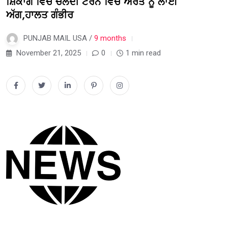
ਸ਼ਿਕਾਗੋ ਵਿੱਚ ਚੱਲਦੀ ਟਰੇਨ ਵਿੱਚ ਔਰਤ ਨੂੰ ਲਾਈ
ਅੱਗ,ਹਾਲਤ ਗੰਭੀਰ
PUNJAB MAIL USA /
9 months
November 21, 2025
0
1 min read