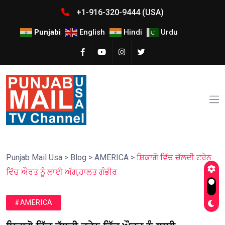
+1-916-320-9444 (USA)
Punjabi
English
Hindi
Urdu
Punjab Mail Usa
>
Blog
>
AMERICA
>
ਸ਼ਿਕਾਗੋ ਵਿੱਚ ਚੱਲਦੀ ਟਰੇਨ
ਵਿੱਚ ਔਰਤ ਨੂੰ ਲਾਈ ਅੱਗ,ਹਾਲਤ ਗੰਭੀਰ
#AMERICA