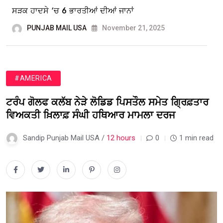
ਸੜਕ ਹਾਦਸੇ ‘ਚ 6 ਭਾਰਤੀਆਂ ਦੀਆਂ ਜਾਨਾਂ
PUNJAB MAIL USA
November 21, 2025
#AMERICA
ਟਰੰਪ ਗੋਲਫ ਕਲੱਬ ਨੇੜੇ ਲੋਡਿਡ ਪਿਸਤੌਲ ਸਮੇਤ ਗ੍ਰਿਫ਼ਤਾਰ
ਵਿਅਕਤੀ ਖ਼ਿਲਾਫ਼ ਸੰਘੀ ਹਥਿਆਰ ਮਾਮਲਾ ਦਰਜ
Sandip Punjab Mail USA /
12 hours
0
1 min read