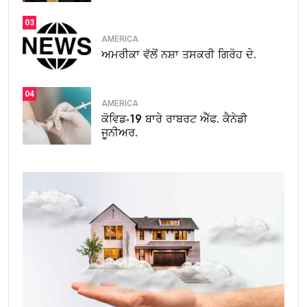
03
AMERICA
ਅਮਰੀਕਾ ਵੱਲੋਂ ਨਸ਼ਾ ਤਸਕਰੀ ਗਿਰੋਹ ਦੇ.
04
AMERICA
ਕੋਵਿਡ-19 ਬਾਰੇ ਰਾਬਰਟ ਐੱਫ. ਕੈਨੇਡੀ
ਜੂਨੀਅਰ.