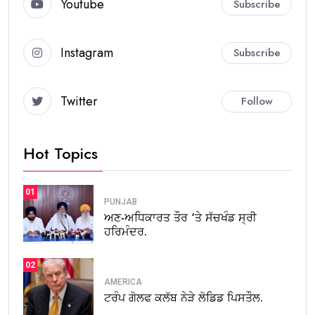
Youtube
Subscribe
Instagram
Subscribe
Twitter
Follow
Hot Topics
01
PUNJAB
ਅਣ-ਅਧਿਕਾਰਤ ਤੌਰ ‘ਤੇ ਸੱਚਖੰਡ ਸ੍ਰੀ
ਹਰਿਮੰਦਰ.
02
AMERICA
ਟਰੰਪ ਗੋਲਫ ਕਲੱਬ ਨੇੜੇ ਲੋਡਿਡ ਪਿਸਤੌਲ.