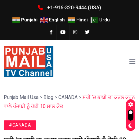
+1-916-320-9444 (USA)
Punjabi
English
Hindi
Urdu
Punjab Mail Usa
>
Blog
>
CANADA
>
ਸਰੀ ‘ਚ ਭਾਬੀ ਦਾ ਕਤਲ ਕਰਨ
ਵਾਲੇ ਪੰਜਾਬੀ ਨੂੰ ਹੋਈ 10 ਸਾਲ ਕੈਦ
#CANADA