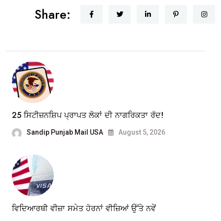
Share:
25 ਸਿਟੀਜ਼ਨਸ਼ਿਪ ਪ੍ਰਾਪਤ ਲੋਕਾਂ ਦੀ ਨਾਗਰਿਕਤਾ ਰੱਦ!
Sandip Punjab Mail USA
August 5, 2026
ਵਿਦਿਆਰਥੀ ਵੀਜ਼ਾ ਸਮੇਤ ਹੋਰਨਾਂ ਵੀਜ਼ਿਆਂ ਉੱਤੇ ਨਵੇਂ