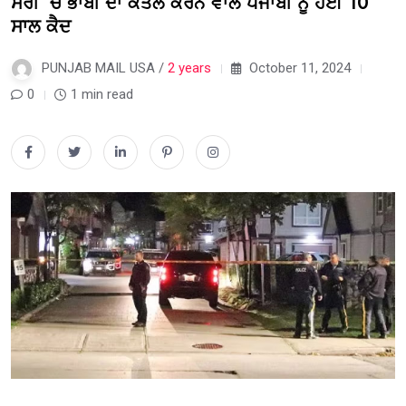
ਸਰੀ ‘ਚ ਭਾਬੀ ਦਾ ਕਤਲ ਕਰਨ ਵਾਲੇ ਪੰਜਾਬੀ ਨੂੰ ਹੋਈ 10
ਸਾਲ ਕੈਦ
PUNJAB MAIL USA /
2 years
October 11, 2024
0
1 min read