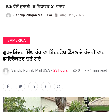
ICE ਵੱਲੋਂ ਜੁਲਾਈ ‘ਚ ਰਿਕਾਰਡ 51 ਹਜ਼ਾਰ
Sandip Punjab Mail USA
August 5, 2026
#AMERICA
ਗੁਰਜਤਿੰਦਰ ਸਿੰਘ ਰੰਧਾਵਾ ਇੰਟਰਫੇਥ ਕੌਂਸਲ ਦੇ ਪੰਜਵੀਂ ਵਾਰ
ਡਾਇਰੈਕਟਰ ਚੁਣੇ ਗਏ
Sandip Punjab Mail USA /
23 hours
0
1 min read