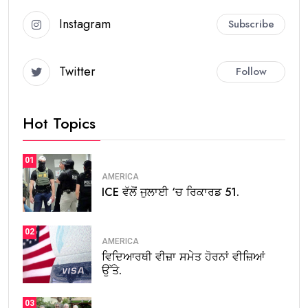
Instagram
Subscribe
Twitter
Follow
Hot Topics
01
AMERICA
ICE ਵੱਲੋਂ ਜੁਲਾਈ ‘ਚ ਰਿਕਾਰਡ 51.
02
AMERICA
ਵਿਦਿਆਰਥੀ ਵੀਜ਼ਾ ਸਮੇਤ ਹੋਰਨਾਂ ਵੀਜ਼ਿਆਂ
ਉੱਤੇ.
03