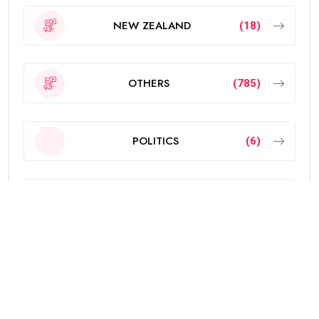
NEW ZEALAND
(18)
OTHERS
(785)
POLITICS
(6)
PUNJAB
(4329)
SPORTS
(251)
The news and other content available on the Punjab