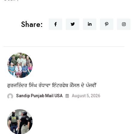
Share:
ਗੁਰਜਤਿੰਦਰ ਸਿੰਘ ਰੰਧਾਵਾ ਇੰਟਰਫੇਥ ਕੌਂਸਲ ਦੇ ਪੰਜਵੀਂ
Sandip Punjab Mail USA
August 5, 2026