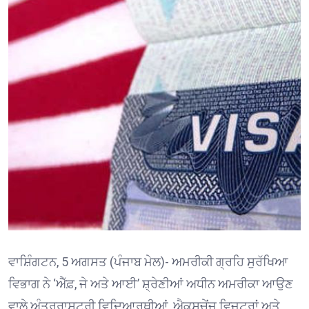
ਵਾਸ਼ਿੰਗਟਨ, 5 ਅਗਸਤ (ਪੰਜਾਬ ਮੇਲ)- ਅਮਰੀਕੀ ਗ੍ਰਹਿ ਸੁਰੱਖਿਆ
ਵਿਭਾਗ ਨੇ ‘ਐੱਫ਼, ਜੇ ਅਤੇ ਆਈ’ ਸ਼੍ਰੇਣੀਆਂ ਅਧੀਨ ਅਮਰੀਕਾ ਆਉਣ
ਵਾਲੇ ਅੰਤਰਰਾਸ਼ਟਰੀ ਵਿਦਿਆਰਥੀਆਂ, ਐਕਸਚੇਂਜ ਵਿਜ਼ਟਰਾਂ ਅਤੇ